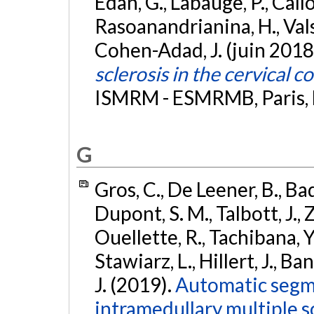
Edan, G., Labauge, P., Callot
Rasoanandrianina, H., Valsasi
Cohen-Adad, J. (juin 2018
sclerosis in the cervical c
ISMRM - ESMRMB, Paris, 
G
Gros, C., De Leener, B., Bad
Dupont, S. M., Talbott, J., 
Ouellette, R., Tachibana, Y.
Stawiarz, L., Hillert, J., Ba
J. (2019).
Automatic segme
intramedullary multiple s