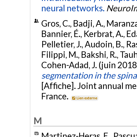
neural networks.
NeuroI
Gros, C., Badji, A., Maranza
Bannier, É., Kerbrat, A., Eda
Pelletier, J., Audoin, B., R
Filippi, M., Bakshi, R., Tauh
Cohen-Adad, J. (juin 2018
segmentation in the spina
[Affiche]. Joint annual 
France.
Lien externe
M
Martinez-Heras, E., Pascual, 