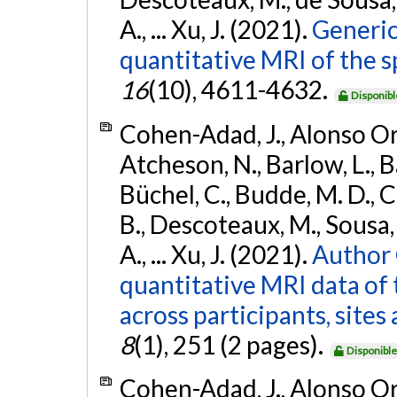
A., ... Xu, J. (2021).
Generic
quantitative MRI of the s
16
(10), 4611-4632.
Disponibl
Cohen-Adad, J., Alonso Orti
Atcheson, N., Barlow, L., Ba
Büchel, C., Budde, M. D., Ca
B., Descoteaux, M., Sousa, P
A., ... Xu, J. (2021).
Author 
quantitative MRI data of 
across participants, site
8
(1), 251 (2 pages).
Disponibl
Cohen-Adad, J., Alonso Orti