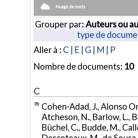
Nuage de mots
Grouper par:
Auteurs ou au
type de docume
Aller à :
C
|
E
|
G
|
M
|
P
Nombre de documents:
10
C
Cohen-Adad, J., Alonso Orti
Atcheson, N., Barlow, L., Ba
Büchel, C., Budde, M., Callo
Descoteaux, M., de Sousa, P