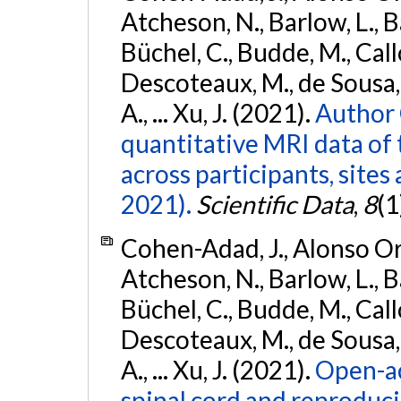
Atcheson, N., Barlow, L., Ba
Büchel, C., Budde, M., Callo
Descoteaux, M., de Sousa, P
A., ... Xu, J. (2021).
Author 
quantitative MRI data of 
across participants, sites
2021).
Scientific Data
,
8
(1
Cohen-Adad, J., Alonso Orti
Atcheson, N., Barlow, L., Ba
Büchel, C., Budde, M., Callo
Descoteaux, M., de Sousa, P
A., ... Xu, J. (2021).
Open-ac
spinal cord and reproducib