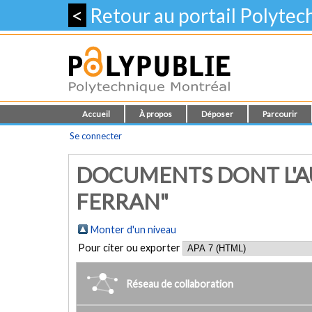
<
Retour au portail Polyte
Accueil
À propos
Déposer
Parcourir
Se connecter
DOCUMENTS DONT L'AU
FERRAN"
Monter d'un niveau
Pour citer ou exporter
Réseau de collaboration