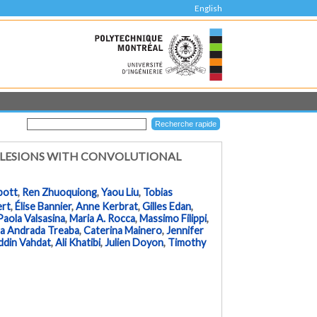
English
 LESIONS WITH CONVOLUTIONAL
bott
,
Ren Zhuoquiong
,
Yaou Liu
,
Tobias
ert
,
Élise Bannier
,
Anne Kerbrat
,
Gilles Edan
,
Paola Valsasina
,
Maria A. Rocca
,
Massimo Filippi
,
a Andrada Treaba
,
Caterina Mainero
,
Jennifer
ddin Vahdat
,
Ali Khatibi
,
Julien Doyon
,
Timothy