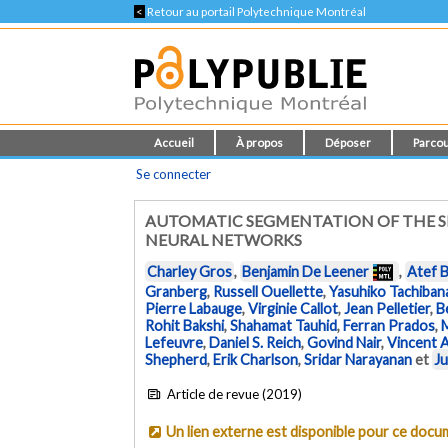
<
Retour au portail Polytechnique Montréal
Accueil
À propos
Déposer
Parcou
Se connecter
AUTOMATIC SEGMENTATION OF THE S
NEURAL NETWORKS
Charley Gros
,
Benjamin De Leener
,
Atef B
Granberg
,
Russell Ouellette
,
Yasuhiko Tachiban
Pierre Labauge
,
Virginie Callot
,
Jean Pelletier
,
B
Rohit Bakshi
,
Shahamat Tauhid
,
Ferran Prados
,
Lefeuvre
,
Daniel S. Reich
,
Govind Nair
,
Vincent A
Shepherd
,
Erik Charlson
,
Sridar Narayanan
et
J
Article de revue (2019)
Un lien externe est disponible pour ce doc