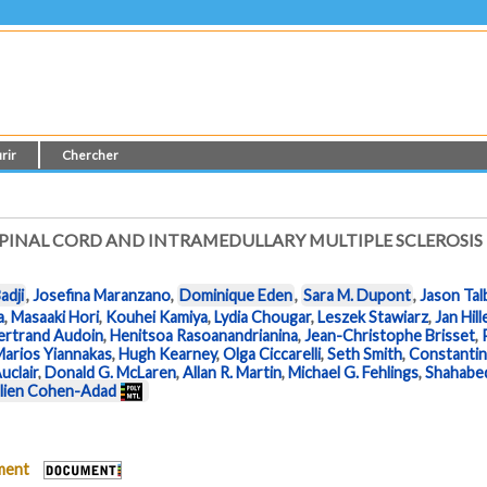
rir
Chercher
PINAL CORD AND INTRAMEDULLARY MULTIPLE SCLEROSIS
adji
,
Josefina Maranzano
,
Dominique Eden
,
Sara M. Dupont
,
Jason Tal
a
,
Masaaki Hori
,
Kouhei Kamiya
,
Lydia Chougar
,
Leszek Stawiarz
,
Jan Hill
ertrand Audoin
,
Henitsoa Rasoanandrianina
,
Jean-Christophe Brisset
,
Marios Yiannakas
,
Hugh Kearney
,
Olga Ciccarelli
,
Seth Smith
,
Constantin
uclair
,
Donald G. McLaren
,
Allan R. Martin
,
Michael G. Fehlings
,
Shahabe
ulien Cohen-Adad
ument