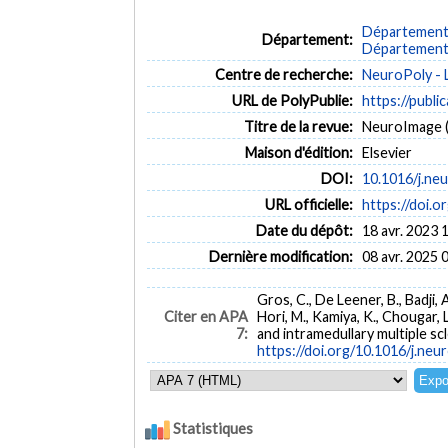
Département 
Département:
Département d
Centre de recherche:
NeuroPoly - 
URL de PolyPublie:
https://publi
Titre de la revue:
NeuroImage (
Maison d'édition:
Elsevier
DOI:
10.1016/j.ne
URL officielle:
https://doi.o
Date du dépôt:
18 avr. 2023 
Dernière modification:
08 avr. 2025 
Gros, C., De Leener, B., Badji, 
Citer en APA
Hori, M., Kamiya, K., Chougar, L
7:
and intramedullary multiple sc
https://doi.org/10.1016/j.ne
Statistiques