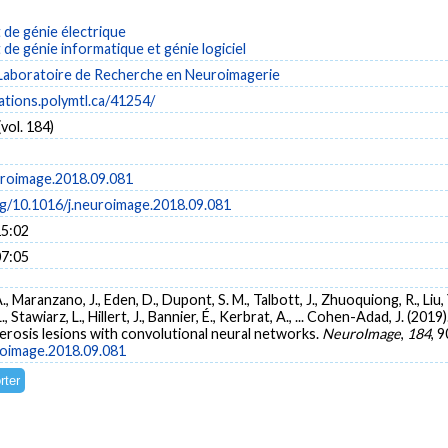
de génie électrique
e génie informatique et génie logiciel
Laboratoire de Recherche en Neuroimagerie
cations.polymtl.ca/41254/
vol. 184)
uroimage.2018.09.081
rg/10.1016/j.neuroimage.2018.09.081
15:02
07:05
A., Maranzano, J., Eden, D., Dupont, S. M., Talbott, J., Zhuoquiong, R., Liu, 
., Stawiarz, L., Hillert, J., Bannier, É., Kerbrat, A., ... Cohen-Adad, J. (
lerosis lesions with convolutional neural networks.
NeuroImage
,
184
, 
uroimage.2018.09.081