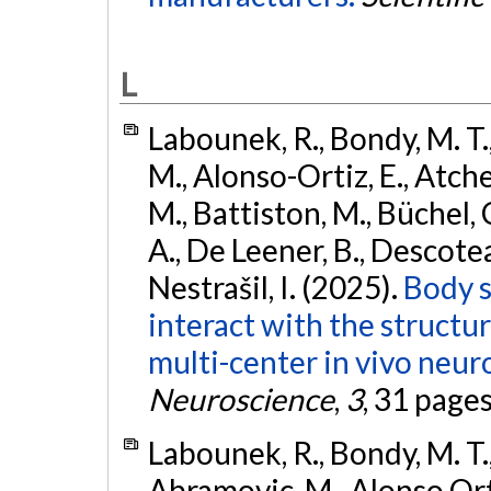
L
Labounek, R., Bondy, M. T.
M., Alonso-Ortiz, E., Atches
M., Battiston, M., Büchel, 
A., De Leener, B., Descoteaux
Nestrašil, I. (2025).
Body s
interact with the structu
multi-center in vivo neur
Neuroscience
,
3
, 31 page
Labounek, R., Bondy, M. T.,
Abramovic, M., Alonso Ortiz