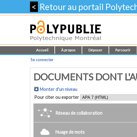
<
Retour au portail Polyte
Accueil
À propos
Déposer
Parcourir
Se connecter
DOCUMENTS DONT L'AUT
Monter d'un niveau
Pour citer ou exporter
Réseau de collaboration
Nuage de mots