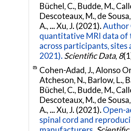
Büchel, C., Budde, M., Callo
Descoteaux, M., de Sousa, P
A., ... Xu, J. (2021).
Author 
quantitative MRI data of 
across participants, sites
2021).
Scientific Data
,
8
(1
Cohen-Adad, J., Alonso Orti
Atcheson, N., Barlow, L., Ba
Büchel, C., Budde, M., Callo
Descoteaux, M., de Sousa, P
A., ... Xu, J. (2021).
Open-ac
spinal cord and reproducib
manufacturers.
Scientific