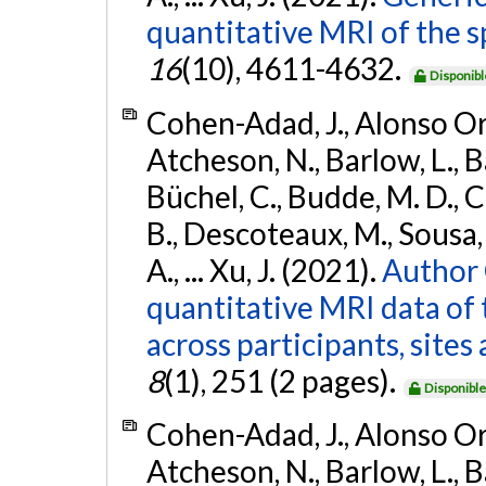
quantitative MRI of the s
16
(10), 4611-4632.
Disponibl
Cohen-Adad, J., Alonso Orti
Atcheson, N., Barlow, L., Ba
Büchel, C., Budde, M. D., Ca
B., Descoteaux, M., Sousa, P
A., ... Xu, J. (2021).
Author 
quantitative MRI data of 
across participants, site
8
(1), 251 (2 pages).
Disponibl
Cohen-Adad, J., Alonso Orti
Atcheson, N., Barlow, L., Ba