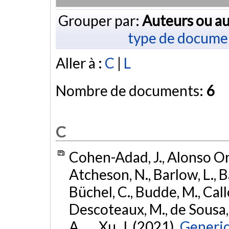
Grouper par:
Auteurs ou au
type de docume
Aller à :
C
|
L
Nombre de documents:
6
C
Cohen-Adad, J., Alonso Orti
Atcheson, N., Barlow, L., Ba
Büchel, C., Budde, M., Callo
Descoteaux, M., de Sousa, P
A., ... Xu, J. (2021).
Generic