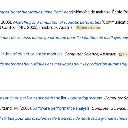
mpositional hierarchical time Petri-nets
[Mémoire de maîtrise, École P
r 2005).
Modelling and simulation of scoliotic deformities
[Communicatio
d Control (MIC 2005), Innsbruck, Austria.
Lien externe
des de reconstruction quadratique pour l'adaptation de maillages ani
ilation of object oriented modules.
Computer Science, Abstract
.
Lie
de méthodes heuristiques et syntaxiques pour la production automatiq
mes and raid performance with the linux operating system.
Computer Sci
urzandi, M. (2005).
Software performance analysis.
Computer Science, 
distribué pour des problèmes de transport de neutrons à grande échelle