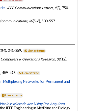
rks.
IEEE Communications Letters
,
9
(8), 750-
lécommunications
,
60
(5-6), 530-557.
43
(4), 341-359.
Lien externe
Computers & Operations Research
,
32
(12),
), 489-496.
Lien externe
on Multiplexing Networks for Permanent and
Lien externe
Wireless Microdevice Using Pre-Acquired
the IEEE Engineering in Medicine and Biology