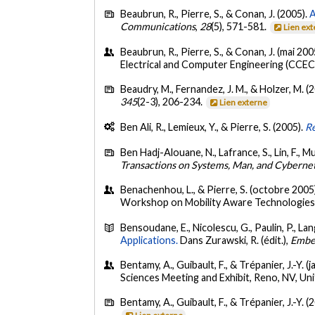
Beaubrun, R., Pierre, S., & Conan, J. (2005).
A
Communications
,
28
(5), 571-581.
Lien ex
Beaubrun, R., Pierre, S., & Conan, J. (mai 200
Electrical and Computer Engineering (CCEC
Beaudry, M., Fernandez, J. M., & Holzer, M. (
345
(2-3), 206-234.
Lien externe
Ben Ali, R., Lemieux, Y., & Pierre, S. (2005).
Re
Ben Hadj-Alouane, N., Lafrance, S., Lin, F., Mu
Transactions on Systems, Man, and Cyberneti
Benachenhou, L., & Pierre, S. (octobre 2005
Workshop on Mobility Aware Technologies 
Bensoudane, E., Nicolescu, G., Paulin, P., Lan
Applications.
Dans Zurawski, R. (édit.),
Embe
Bentamy, A., Guibault, F., & Trépanier, J.-Y. (
Sciences Meeting and Exhibit, Reno, NV, Un
Bentamy, A., Guibault, F., & Trépanier, J.-Y. (