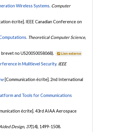
neration Wireless Systems.
Computer
ation écrite]. IEEE Canadian Conference on
 Computations.
Theoretical Computer Science
,
 brevet no US20050058068).
Lien externe
rference in Mulitlevel Security.
IEEE
one
[Communication écrite]. 2nd International
latform and Tools for Communications
unication écrite]. 43rd AIAA Aerospace
Aided Design
,
37
(14), 1499-1508.