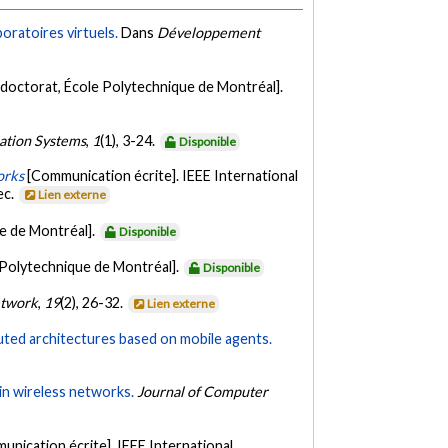
oratoires virtuels.
Dans
Développement
doctorat, École Polytechnique de Montréal].
ation Systems
,
1
(1), 3-24.
Disponible
orks
[Communication écrite]. IEEE International
ec.
Lien externe
e de Montréal].
Disponible
 Polytechnique de Montréal].
Disponible
etwork
,
19
(2), 26-32.
Lien externe
buted architectures based on mobile agents.
 in wireless networks.
Journal of Computer
unication écrite]. IEEE International