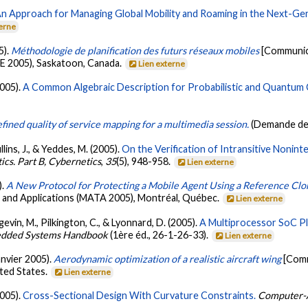
n Approach for Managing Global Mobility and Roaming in the Next-Ge
terne
5).
Méthodologie de planification des futurs réseaux mobiles
[Communic
E 2005), Saskatoon, Canada.
Lien externe
2005).
A Common Algebraic Description for Probabilistic and Quantum
fined quality of service mapping for a multimedia session.
(Demande de
llins, J., & Yeddes, M. (2005).
On the Verification of Intransitive Noninte
cs. Part B, Cybernetics
,
35
(5), 948-958.
Lien externe
).
A New Protocol for Protecting a Mobile Agent Using a Reference Cl
and Applications (MATA 2005), Montréal, Québec.
Lien externe
gevin, M., Pilkington, C., & Lyonnard, D. (2005).
A Multiprocessor SoC P
dded Systems Handbook
(1ère éd., 26-1-26-33).
Lien externe
janvier 2005).
Aerodynamic optimization of a realistic aircraft wing
[Comm
ited States.
Lien externe
2005).
Cross-Sectional Design With Curvature Constraints.
Computer-