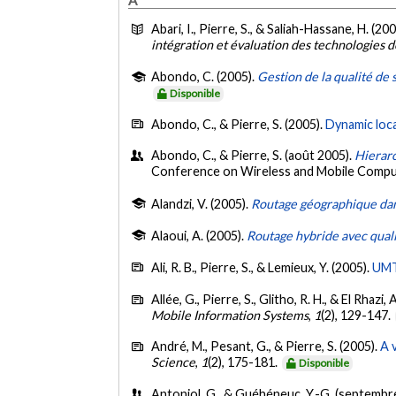
Abari, I., Pierre, S., & Saliah-Hassane, H. (20
intégration et évaluation des technologies 
Abondo, C. (2005).
Gestion de la qualité de
Disponible
Abondo, C., & Pierre, S. (2005).
Dynamic loc
Abondo, C., & Pierre, S. (août 2005).
Hierarc
Conference on Wireless and Mobile Compu
Alandzi, V. (2005).
Routage géographique dan
Alaoui, A. (2005).
Routage hybride avec quali
Ali, R. B., Pierre, S., & Lemieux, Y. (2005).
UMT
Allée, G., Pierre, S., Glitho, R. H., & El Rhazi, 
Mobile Information Systems
,
1
(2), 129-147.
André, M., Pesant, G., & Pierre, S. (2005).
A 
Science
,
1
(2), 175-181.
Disponible
Antoniol, G., & Guéhéneuc, Y.-G. (septembr