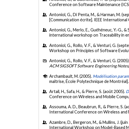
Conference on Software Maintenance (ICS
Antoniol, G., Di Penta, M., & Harman, M. (s
[Communication écrite]. IEEE Internationa
Antoniol, G., Merlo, E., Guéhéneuc, Y.-G., &
international workshop on Traceability in 
Antoniol, G., Rollo, V. F., & Venturi, G. (se
Workshop on Principles of Software Evolut
Antoniol, G., Rollo, V. F., & Venturi, G. (2005)
ACM SIGSOFT Software Engineering Notes
Archambault, M. (2005).
Modélisation paramé
maîtrise, École Polytechnique de Montréal]
Artail, H., Safa, H., & Pierre, S. (août 2005).
D
Conference on Wireless and Mobile Compu
Assouma, A. D., Beaubrun, R., & Pierre, S. (
International Conference on Wireless and
Azambre, D., Bergeron, M., & Mullins, J. (juin
International Workshop on Model-Based M