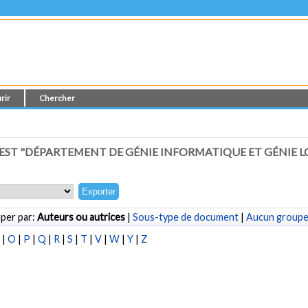
rir
Chercher
T "DÉPARTEMENT DE GÉNIE INFORMATIQUE ET GÉNIE LO
per par:
Auteurs ou autrices
|
Sous-type de document
|
Aucun group
N
|
O
|
P
|
Q
|
R
|
S
|
T
|
V
|
W
|
Y
|
Z