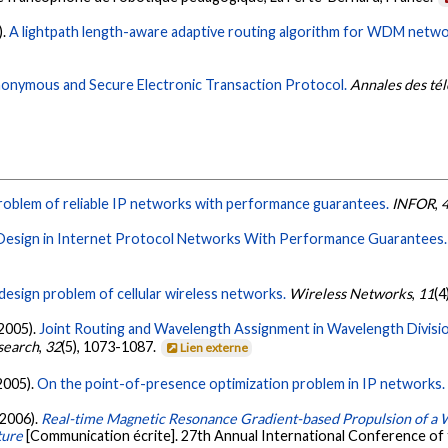
).
A lightpath length-aware adaptive routing algorithm for WDM netwo
onymous and Secure Electronic Transaction Protocol.
Annales des té
roblem of reliable IP networks with performance guarantees.
INFOR
,
Design in Internet Protocol Networks With Performance Guarantees.
design problem of cellular wireless networks.
Wireless Networks
,
11
(4
(2005).
Joint Routing and Wavelength Assignment in Wavelength Divisi
search
,
32
(5), 1073-1087.
Lien externe
(2005).
On the point-of-presence optimization problem in IP networks.
 2006).
Real-time Magnetic Resonance Gradient-based Propulsion of a 
ture
[Communication écrite]. 27th Annual International Conference of 