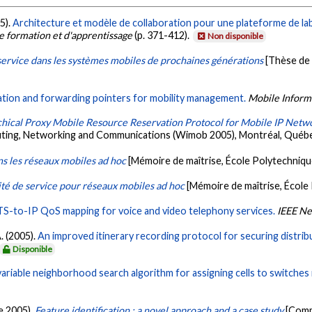
05).
Architecture et modèle de collaboration pour une plateforme de lab
de formation et d'apprentissage
(p. 371-412).
Non disponible
 service dans les systèmes mobiles de prochaines générations
[Thèse de 
ation and forwarding pointers for mobility management.
Mobile Inform
hical Proxy Mobile Resource Reservation Protocol for Mobile IP Netw
ting, Networking and Communications (Wimob 2005), Montréal, Québ
s les réseaux mobiles ad hoc
[Mémoire de maîtrise, École Polytechniqu
té de service pour réseaux mobiles ad hoc
[Mémoire de maîtrise, École
S-to-IP QoS mapping for voice and video telephony services.
IEEE N
A. (2005).
An improved itinerary recording protocol for securing distri
Disponible
variable neighborhood search algorithm for assigning cells to switches
e 2005).
Feature identification : a novel approach and a case study
[Comm