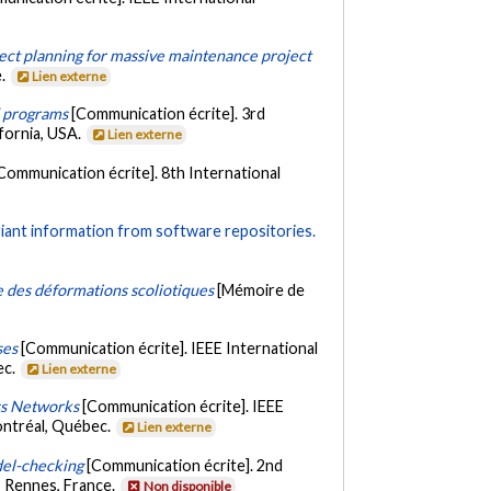
ject planning for massive maintenance project
e.
Lien externe
d programs
[Communication écrite]. 3rd
fornia, USA.
Lien externe
Communication écrite]. 8th International
riant information from software repositories.
 des déformations scoliotiques
[Mémoire de
ses
[Communication écrite]. IEEE International
ec.
Lien externe
ss Networks
[Communication écrite]. IEEE
ontréal, Québec.
Lien externe
del-checking
[Communication écrite]. 2nd
 Rennes, France.
Non disponible