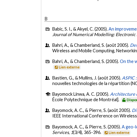
B
Babic, S. I., & Akyel, C. (2005).
An improvement
Journal of Numerical Modelling: Electronic
Bahri, A., & Chamberland, S. (août 2005).
Des
Wireless and Mobile Computing, Networki
Bahri, A., & Chamberland, S. (2005).
On the w
Lien externe
Bastien, G., & Mullins, J. (août 2005).
ASPIC :
nouvelles technologies de la répartition (
Bayomock Linwa, A. C. (2005).
Architecture 
École Polytechnique de Montréal].
Dispo
Bayomock, A. C., & Pierre, S. (août 2005).
Di
IEEE International Conference on Wireles
Bayomock, A. C., & Pierre, S. (2005).
A geo-l
Services
,
1
(3/4), 365-396.
Lien externe