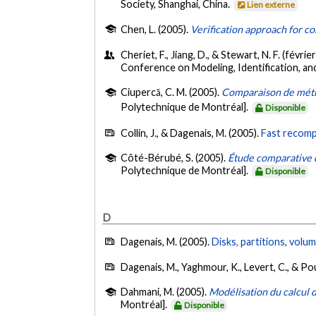
Society, Shanghai, China.
Lien externe
Chen, L. (2005).
Verification approach for co
Cheriet, F., Jiang, D., & Stewart, N. F. (févrie
Conference on Modeling, Identification, an
Ciupercă, C. M. (2005).
Comparaison de métho
Polytechnique de Montréal].
Disponible
Collin, J., & Dagenais, M. (2005).
Fast recomp
Côté-Bérubé, S. (2005).
Étude comparative 
Polytechnique de Montréal].
Disponible
D
Dagenais, M. (2005).
Disks, partitions, volu
Dagenais, M., Yaghmour, K., Levert, C., & Po
Dahmani, M. (2005).
Modélisation du calcul 
Montréal].
Disponible