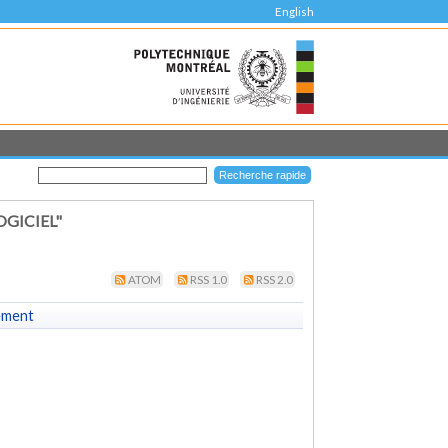
English
GICIEL"
ATOM
RSS 1.0
RSS 2.0
ement