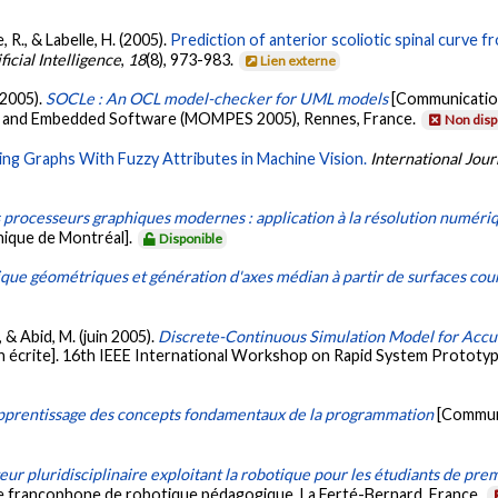
, R., & Labelle, H. (2005).
Prediction of anterior scoliotic spinal curve 
icial Intelligence
,
18
(8), 973-983.
Lien externe
 2005).
SOCLe : An OCL model-checker for UML models
[Communication
e and Embedded Software (MOMPES 2005), Rennes, France.
Non disp
ng Graphs With Fuzzy Attributes in Machine Vision.
International Jou
s processeurs graphiques modernes : application à la résolution numér
nique de Montréal].
Disponible
tique géométriques et génération d'axes médian à partir de surfaces cou
 & Abid, M. (juin 2005).
Discrete-Continuous Simulation Model for Accu
 écrite]. 16th IEEE International Workshop on Rapid System Prototyp
apprentissage des concepts fondamentaux de la programmation
[Communi
teur pluridisciplinaire exploitant la robotique pour les étudiants de pr
ue francophone de robotique pédagogique, La Ferté-Bernard, France.