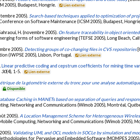
M 2005), Budapest, Hongrie.
Lien externe
eptembre 2005).
Search-based techniques applied to optimization of pro
l Conference on Software Maintenance (ICSM 2005), Budapest, Hongri
 Sahraoui, H. (novembre 2005).
On feature traceability in object oriente
emerging forms of software engineering (TEFSE 2005), Long Beach, Cali
ptembre 2005).
Detecting groups of co-changing files in CVS repositories
[
ion (IWPSE 2005), Lisbon, Portugal.
Lien externe
.
Linear predictive coding and cepstrum coefficients for mining time va
,
30
(4), 1-5.
Lien externe
trique de la géométrie externe du tronc pour une analyse automatique
.
Disponible
atabase Caching in MANETs based on separation of queries and respon
ting, Networking and Communications (Wimob 2005), Montréal, Québ
août 2005).
A Location Management Scheme for Heterogeneous Wirele
 Mobile Computing, Networking and Communications (Wimob 2005), M
 2005).
Validating UML and OCL models in SOCLe by simulation and mo
ethodologies for Pervasive and Embedded Software (MOMPES 2005),