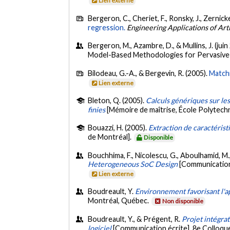
Lien externe
Bergeron, C., Cheriet, F., Ronsky, J., Zernicke
regression.
Engineering Applications of Artif
Bergeron, M., Azambre, D., & Mullins, J. (juin
Model-Based Methodologies for Pervasiv
Bilodeau, G.-A., & Bergevin, R. (2005).
Matchi
Lien externe
Bleton, Q. (2005).
Calculs génériques sur le
finies
[Mémoire de maîtrise, École Polytech
Bouazzi, H. (2005).
Extraction de caractéris
de Montréal].
Disponible
Bouchhima, F., Nicolescu, G., Aboulhamid, M.,
Heterogeneous SoC Design
[Communication
Lien externe
Boudreault, Y.
Environnement favorisant l'
Montréal, Québec.
Non disponible
Boudreault, Y., & Prégent, R.
Projet intégra
logiciel
[Communication écrite]. 8e Colloq