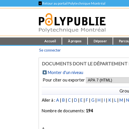
<
Retour au portail Polytechnique Montréal
Accueil
À propos
Déposer
Parcou
Se connecter
DOCUMENTS DONT LE DÉPARTEMENT ES
Monter d'un niveau
Pour citer ou exporter
Grou
Aller à :
A
|
B
|
C
|
D
|
E
|
F
|
G
|
H
|
I
|
K
|
L
|
M
|
Nombre de documents:
194
A