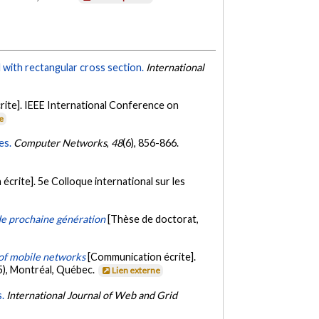
l with rectangular cross section.
International
ite]. IEEE International Conference on
e
es.
Computer Networks
,
48
(6), 856-866.
crite]. 5e Colloque international sur les
de prochaine génération
[Thèse de doctorat,
 of mobile networks
[Communication écrite].
), Montréal, Québec.
Lien externe
.
International Journal of Web and Grid