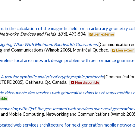
 in the calculation of the magnetic field for an arbitrary geometry coi
 Networks, Devices and Fields
,
18
(6), 493-504.
Lien externe
igning Wlan With Minimum Bandwidth Guarantees
[Communication écr
ng and Communications (Wimob 2005), Montréal, Québec.
Lien extern
ireless local area network design problem with performance guarante
 A tool for symbolic analysis of cryptographic protocols
[Communication é
NOTERE 2005), Gatineau, Qc, Canada.
Non disponible
de découverte des services web géolocalisés dans les réseaux mobiles 
nible
scovering with QoS the geo-located web services over next generation
s and Mobile Computing, Networking and Communications (Wimob 2005
ocated web services architecture for next generation mobile networks