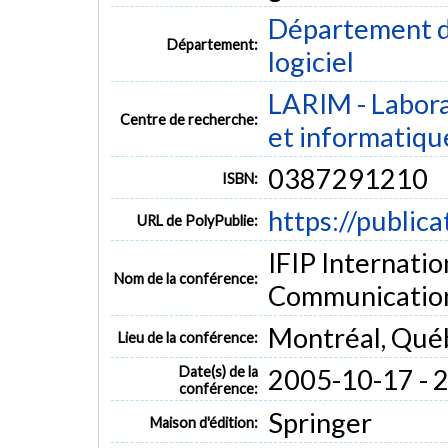
Département de
Département:
logiciel
LARIM - Labora
Centre de recherche:
et informatiqu
0387291210
ISBN:
https://public
URL de PolyPublie:
IFIP Internatio
Nom de la conférence:
Communicatio
Montréal, Qué
Lieu de la conférence:
Date(s) de la
2005-10-17 - 
conférence:
Springer
Maison d'édition: