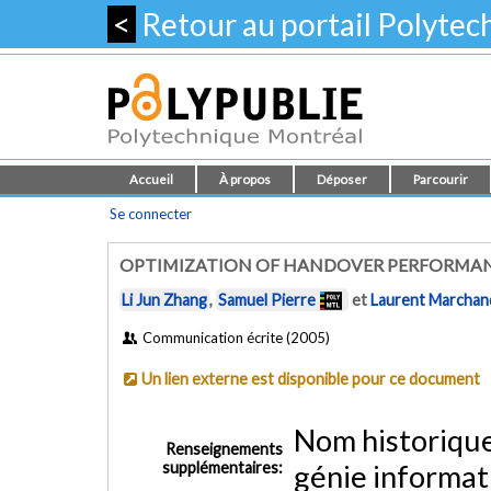
<
Retour au portail Polyte
Accueil
À propos
Déposer
Parcourir
Se connecter
OPTIMIZATION OF HANDOVER PERFORMAN
Li Jun Zhang
,
Samuel Pierre
et
Laurent Marchan
Communication écrite (2005)
Un lien externe est disponible pour ce document
Nom historiqu
Renseignements
supplémentaires:
génie informat