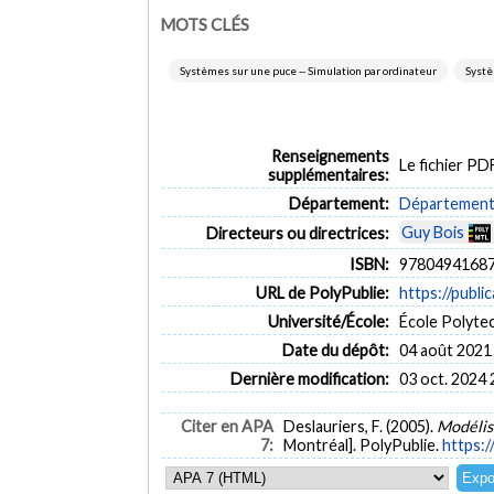
MOTS CLÉS
Systèmes sur une puce -- Simulation par ordinateur
Systè
Renseignements
Le fichier P
supplémentaires:
Département:
Département d
Guy Bois
Directeurs ou directrices:
ISBN:
97804941687
URL de PolyPublie:
https://publi
Université/École:
École Polyte
Date du dépôt:
04 août 2021
Dernière modification:
03 oct. 2024 
Citer en APA
Deslauriers, F. (2005).
Modélisa
7:
Montréal]. PolyPublie.
https:/