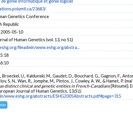
e génie informatique et génie logiciel
cations.polymtl.ca/23683/
man Genetics Conference
h Republic
 2005-05-10
nal of Human Genetics (vol. 13, no S1)
eshg.org/fileadmin/www.eshg.org/abstra...
15:18
16:10
., Broeckel, U., Kaldunski, M., Gaudet, D., Bouchard, G., Gagnon, F., Antonio
lov, S. N., Wan, R., Jomphe, M., Pintos, J., Cowley, A. W., & Hamet, P. (ma
 distinct clinical and genetic entities in French-Canadians
[Résumé]. 
European Journal of Human Genetics, 13
(S1)
.
dmin/www.eshg.org/abstracts/ESHG2005Abstracts.pdf#page=315