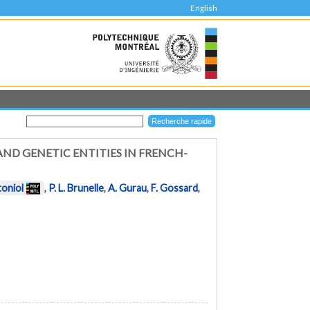
English
ND GENETIC ENTITIES IN FRENCH-
toniol
,
P. L. Brunelle
,
A. Gurau
,
F. Gossard
,