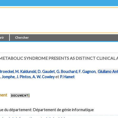
rir
Chercher
TABOLIC SYNDROME PRESENTS AS DISTINCT CLINICAL A
Broeckel
,
M. Kaldunski
,
D. Gaudet
,
G. Bouchard
,
F. Gagnon
,
Giuliano An
. Jomphe
,
J. Pintos
,
A. W. Cowley
et
P. Hamet
ument
ue du département: Département de génie informatique