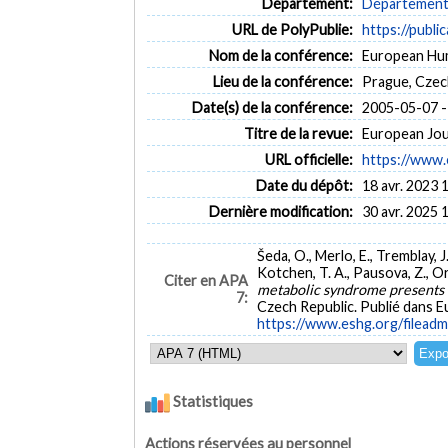
Département:
Département d
URL de PolyPublie:
https://publi
Nom de la conférence:
European Hu
Lieu de la conférence:
Prague, Czec
Date(s) de la conférence:
2005-05-07 -
Titre de la revue:
European Jour
URL officielle:
https://www.
Date du dépôt:
18 avr. 2023 
Dernière modification:
30 avr. 2025 
Šeda, O., Merlo, E., Tremblay, J
Kotchen, T. A., Pausova, Z., Or
Citer en APA
metabolic syndrome presents as
7:
Czech Republic. Publié dans 
https://www.eshg.org/filea
Statistiques
Actions réservées au personnel