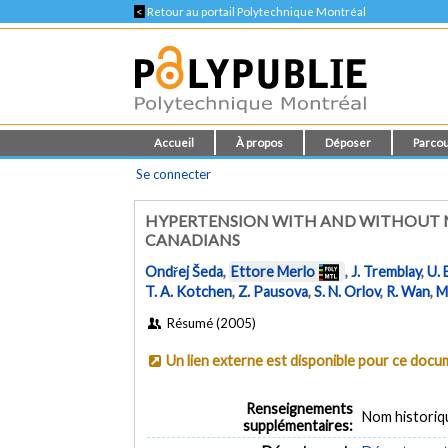
<
Retour au portail Polytechnique Montréal
Accueil
À propos
Déposer
Parcou
Se connecter
HYPERTENSION WITH AND WITHOUT ME
CANADIANS
Ondřej Šeda
,
Ettore Merlo
,
J. Tremblay
,
U. 
T. A. Kotchen
,
Z. Pausova
,
S. N. Orlov
,
R. Wan
,
M
Résumé (2005)
Un lien externe est disponible pour ce doc
Renseignements
Nom historiq
supplémentaires: