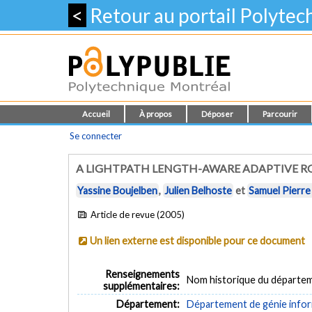
<
Retour au portail Polyte
Accueil
À propos
Déposer
Parcourir
Se connecter
A LIGHTPATH LENGTH-AWARE ADAPTIVE 
Yassine Boujelben
,
Julien Belhoste
et
Samuel Pierre
Article de revue (2005)
Un lien externe est disponible pour ce document
Renseignements
Nom historique du départem
supplémentaires:
Département:
Département de génie inform