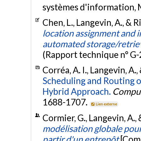
systèmes d'information, 
Chen, L., Langevin, A., & R
location assignment and i
automated storage/retriev
(Rapport technique n° G
Corréa, A. I., Langevin, A.
Scheduling and Routing o
Hybrid Approach.
Comput
1688-1707.
Lien externe
Cormier, G., Langevin, A., 
modélisation globale pou
partir d'un entrepôt
[Comm