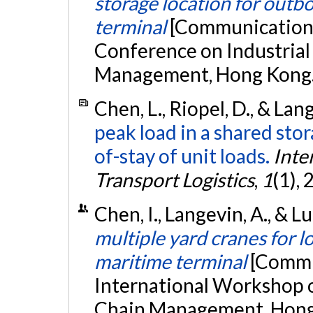
storage location for outb
terminal
[Communication é
Conference on Industrial
Management, Hong Kong
Chen, L., Riopel, D., & Lan
peak load in a shared sto
of-stay of unit loads.
Inte
Transport Logistics
,
1
(1),
Chen, I., Langevin, A., & Lu
multiple yard cranes for 
maritime terminal
[Commu
International Workshop o
Chain Management, Hon