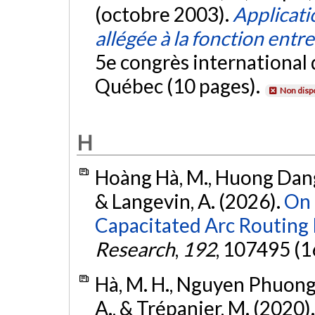
(octobre 2003).
Applicati
allégée à la fonction ent
5e congrès international 
Québec (10 pages).
Non disp
H
Hoàng Hà, M., Huong Dang, 
& Langevin, A. (2026).
On 
Capacitated Arc Routing
Research
,
192
, 107495 (1
Hà, M. H., Nguyen Phuong,
A., & Trépanier, M. (2020)