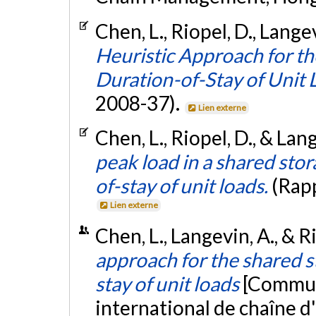
Chen, L., Riopel, D., Lange
Heuristic Approach for t
Duration-of-Stay of Unit 
2008-37).
Lien externe
Chen, L., Riopel, D., & Lan
peak load in a shared sto
of-stay of unit loads.
(Rap
Lien externe
Chen, L., Langevin, A., & R
approach for the shared s
stay of unit loads
[Commun
international de chaîne d