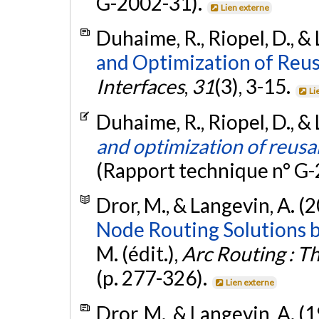
G-2002-31).
Lien externe
Duhaime, R., Riopel, D., &
and Optimization of Reus
Interfaces
,
31
(3), 3-15.
Li
Duhaime, R., Riopel, D., &
and optimization of reusa
(Rapport technique n° G
Dror, M., & Langevin, A. (
Node Routing Solutions 
M. (édit.),
Arc Routing : T
(p. 277-326).
Lien externe
Dror, M., & Langevin, A. (