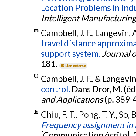
Location Problems in Ind
Intelligent Manufacturing
Campbell, J. F., Langevin, A
travel distance approxima
support system.
Journal o
181.
Lien externe
Campbell, J. F., & Langevin
control.
Dans Dror, M. (édi
and Applications
(p. 389-
Chiu, F. T., Pong, T. Y., So,
Frequency assignment in
[Communication écrite]. 