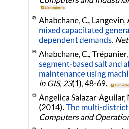
Lien externe
Ahabchane, C., Langevin, A
mixed capacitated genera
dependent demands.
Net
Ahabchane, C., Trépanier, 
segment-based salt and a
maintenance using machin
in GIS
,
23
(1), 48-69.
Lien ext
Angelica Salazar-Aguilar, 
(2014).
The multi-distric
Computers and Operatio