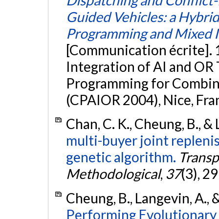
Guided Vehicles: a Hybri
Programming and Mixed 
[Communication écrite]. 
Integration of AI and OR
Programming for Combina
(CPAIOR 2004), Nice, Fra
Chan, C. K., Cheung, B., &
multi-buyer joint replen
genetic algorithm.
Transp
Methodological
,
37
(3), 2
Cheung, B., Langevin, A., 
Performing Evolutionary