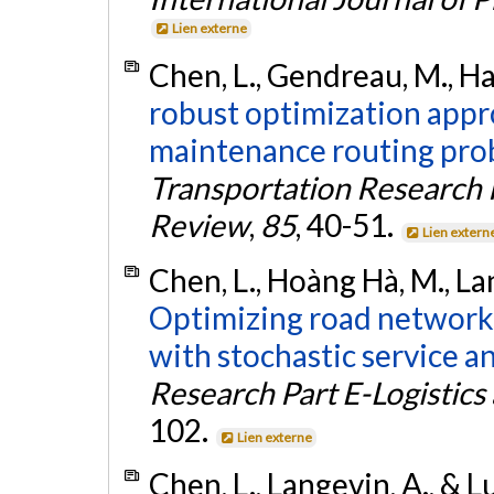
Lien externe
Chen, L., Gendreau, M., Ha
robust optimization appr
maintenance routing prob
Transportation Research P
Review
,
85
, 40-51.
Lien extern
Chen, L., Hoàng Hà, M., La
Optimizing road network
with stochastic service an
Research Part E-Logistic
102.
Lien externe
Chen, L., Langevin, A., & L