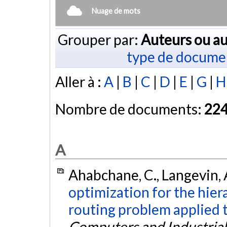
Nuage de mots
Grouper par:
Auteurs ou au
type de docume
Aller à :
A
|
B
|
C
|
D
|
E
|
G
|
H
Nombre de documents:
22
A
Ahabchane, C., Langevin, A
optimization for the hier
routing problem applied 
Computers and Industrial