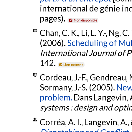
international de génie ind
pages).
Non disponible
Chan, C. K., Li, L. Y.-, Ng, 
(2006).
Scheduling of Mul
International Journal of
142.
Lien externe
Cordeau, J.-F., Gendreau, M
Sormany, J.-S. (2005).
New 
problem.
Dans Langevin, A.
systems : design and opti
Corréa, A. I., Langevin, A.
Dispatching and Conflict