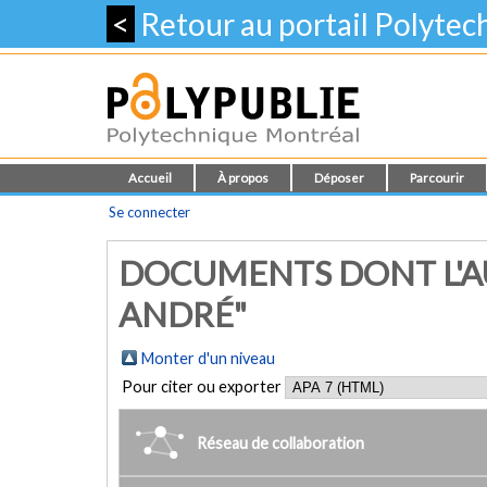
<
Retour au portail Polyte
Accueil
À propos
Déposer
Parcourir
Se connecter
DOCUMENTS DONT L'AU
ANDRÉ"
Monter d'un niveau
Pour citer ou exporter
Réseau de collaboration