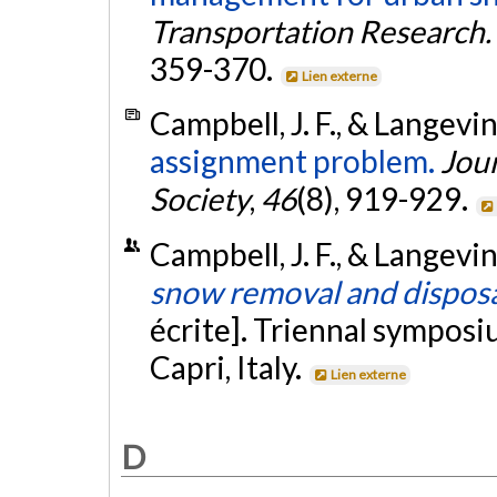
Transportation Research. 
359-370.
Lien externe
Campbell, J. F., & Langevin
assignment problem.
Jour
Society
,
46
(8), 919-929.
Campbell, J. F., & Langevin
snow removal and disposa
écrite]. Triennal symposi
Capri, Italy.
Lien externe
D