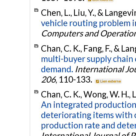
Chen, L., Liu, Y., & Langevi
vehicle routing problem i
Computers and Operatio
Chan, C. K., Fang, F., & La
multi-buyer supply chain 
demand.
International Jo
206
, 110-133.
Lien externe
Chan, C. K., Wong, W. H., L
An integrated production
deteriorating items with 
production rate and deter
International Journal of