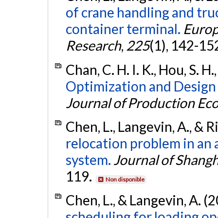
of crane handling and tru
container terminal.
Europ
Research
,
225
(1), 142-15
Chan, C. H. I. K., Hou, S. H
Optimization and Design 
Journal of Production Ec
Chen, L., Langevin, A., & R
relocation problem in an
system.
Journal of Shangh
119.
Non disponible
Chen, L., & Langevin, A. (
scheduling for loading op