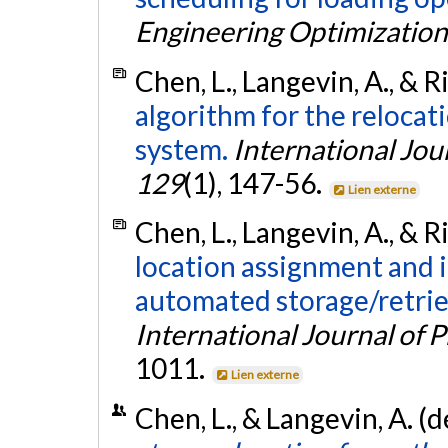
Engineering Optimization
Chen, L., Langevin, A., & R
algorithm for the reloca
system.
International Jou
129
(1), 147-56.
Lien externe
Chen, L., Langevin, A., & R
location assignment and 
automated storage/retrie
International Journal of 
1011.
Lien externe
Chen, L., & Langevin, A. 