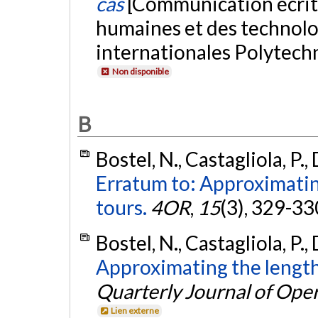
cas
[Communication écrite
humaines et des technolog
internationales Polytech
Non disponible
B
Bostel, N., Castagliola, P.,
Erratum to: Approximatin
tours.
4OR
,
15
(3), 329-33
Bostel, N., Castagliola, P.,
Approximating the length
Quarterly Journal of Ope
Lien externe