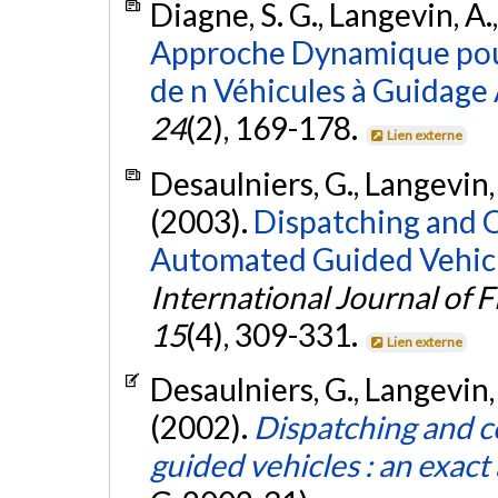
Diagne, S. G., Langevin, A.
Approche Dynamique pour
de n Véhicules à Guidage
24
(2), 169-178.
Lien externe
Desaulniers, G., Langevin, 
(2003).
Dispatching and C
Automated Guided Vehicle
International Journal of 
15
(4), 309-331.
Lien externe
Desaulniers, G., Langevin, 
(2002).
Dispatching and c
guided vehicles : an exac