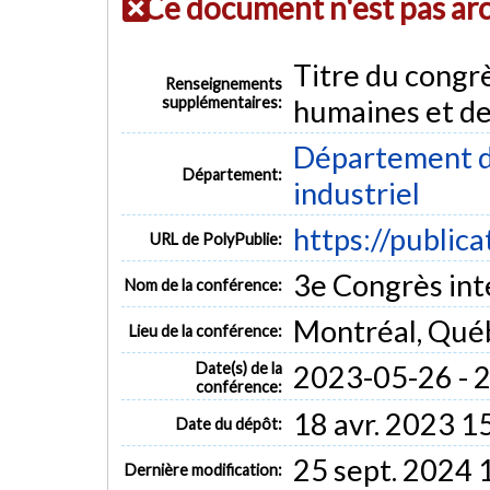
Ce document n'est pas ar
Titre du congrè
Renseignements
supplémentaires:
humaines et des
Département d
Département:
industriel
https://public
URL de PolyPublie:
3e Congrès inte
Nom de la conférence:
Montréal, Qué
Lieu de la conférence:
Date(s) de la
2023-05-26 - 
conférence:
18 avr. 2023 1
Date du dépôt:
25 sept. 2024 
Dernière modification: