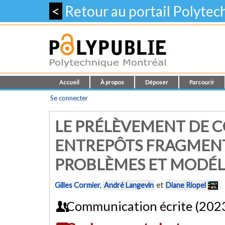
<
Retour au portail Polyte
Accueil
À propos
Déposer
Parcourir
Se connecter
LE PRÉLÈVEMENT DE 
ENTREPÔTS FRAGMENTÉ
PROBLÈMES ET MODÉL
Gilles Cormier
,
André Langevin
et
Diane Riopel
Communication écrite (202