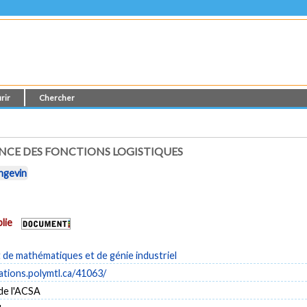
rir
Chercher
NCE DES FONCTIONS LOGISTIQUES
ngevin
lie
de mathématiques et de génie industriel
cations.polymtl.ca/41063/
de l'ACSA