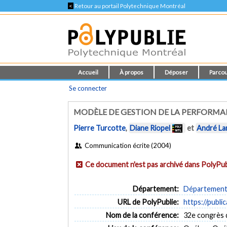
<
Retour au portail Polytechnique Montréal
Accueil
À propos
Déposer
Parcou
Se connecter
MODÈLE DE GESTION DE LA PERFORMA
Pierre Turcotte
,
Diane Riopel
et
André La
Communication écrite (2004)
Ce document n'est pas archivé dans PolyPub
Département:
Département 
URL de PolyPublie:
https://publi
Nom de la conférence:
32e congrès 