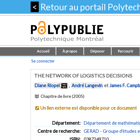
<
Retour au portail Polyte
Accueil
À propos
Déposer
Parcourir
Se connecter
THE NETWORK OF LOGISTICS DECISIONS
Diane Riopel
,
André Langevin
et
James F. Campb
Chapitre de livre (2005)
Un lien externe est disponible pour ce document
Département:
Département de mathématiqu
Centre de recherche:
GERAD - Groupe d'études et
ISBN:
0387249710