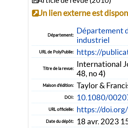
Un lien externe est dispo
Département d
Département:
industriel
https://public
URL de PolyPublie:
International J
Titre de la revue:
48, no 4)
Taylor & Franci
Maison d'édition:
10.1080/002
DOI:
https://doi.o
URL officielle:
18 avr. 2023 1
Date du dépôt: