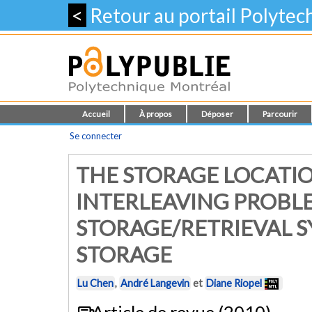
<
Retour au portail Polyte
Accueil
À propos
Déposer
Parcourir
Se connecter
THE STORAGE LOCATI
INTERLEAVING PROBL
STORAGE/RETRIEVAL 
STORAGE
Lu Chen
,
André Langevin
et
Diane Riopel
Article de revue (2010)