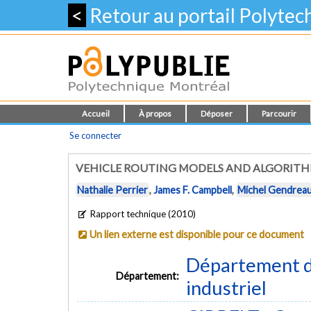
<
Retour au portail Polyte
Accueil
À propos
Déposer
Parcourir
Se connecter
VEHICLE ROUTING MODELS AND ALGORITH
Nathalie Perrier
,
James F. Campbell
,
Michel Gendrea
Rapport technique (2010)
Un lien externe est disponible pour ce document
Département d
Département:
industriel