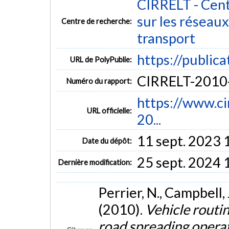
CIRRELT - Cent
sur les réseaux 
Centre de recherche:
transport
https://public
URL de PolyPublie:
CIRRELT-2010
Numéro du rapport:
https://www.cir
URL officielle:
20...
11 sept. 2023 
Date du dépôt:
25 sept. 2024 
Dernière modification:
Perrier, N., Campbell, 
(2010).
Vehicle routi
road spreading opera