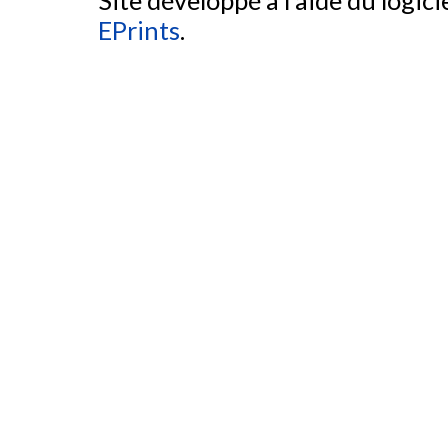
Site développé à l'aide du logicie
EPrints
.