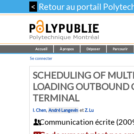
<
Retour au portail Polyte
Accueil
À propos
Déposer
Parcourir
Se connecter
SCHEDULING OF MULTI
LOADING OUTBOUND C
TERMINAL
I. Chen
,
André Langevin
et
Z. Lu
Communication écrite (200