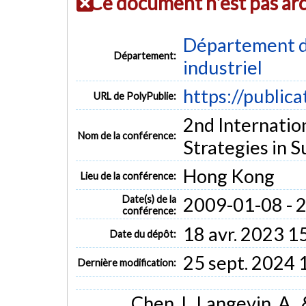
Ce document n'est pas ar
Département d
Département:
industriel
https://public
URL de PolyPublie:
2nd Internatio
Nom de la conférence:
Strategies in
Hong Kong
Lieu de la conférence:
Date(s) de la
2009-01-08 - 
conférence:
18 avr. 2023 1
Date du dépôt:
25 sept. 2024 
Dernière modification:
Chen, I., Langevin, A.,