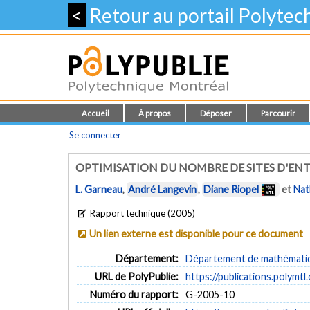
<
Retour au portail Polyte
Accueil
À propos
Déposer
Parcourir
Se connecter
OPTIMISATION DU NOMBRE DE SITES D'E
L. Garneau
,
André Langevin
,
Diane Riopel
et
Nat
Rapport technique (2005)
Un lien externe est disponible pour ce document
Département:
Département de mathématiqu
URL de PolyPublie:
https://publications.polymtl
Numéro du rapport:
G-2005-10