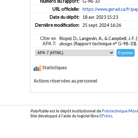
Numéro du rapport:
G-98-33
URL officielle:
https://www.gerad.ca/fr/pa
Date du dépôt:
18 avr. 2023 15:23
Dernière modification:
25 sept. 2024 16:26
Citer en
Riopel, D., Langevin, A., & Campbell, J. F. 
APA 7:
design.
(Rapport technique n° G-98-33).
Statistiques
Actions réservées au personnel
PolyPublie
est le dépôt institutionnel de
Polytechnique Mont
Site développé à l'aide du logiciel libre
EPrints
.