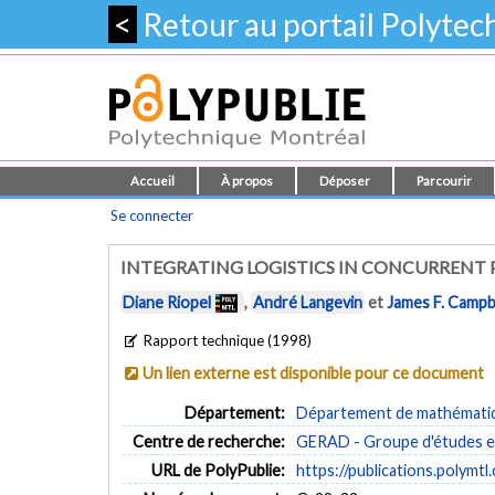
<
Retour au portail Polyte
Accueil
À propos
Déposer
Parcourir
Se connecter
INTEGRATING LOGISTICS IN CONCURRENT
Diane Riopel
,
André Langevin
et
James F. Campb
Rapport technique (1998)
Un lien externe est disponible pour ce document
Département:
Département de mathématiqu
Centre de recherche:
GERAD - Groupe d'études et
URL de PolyPublie:
https://publications.polymtl