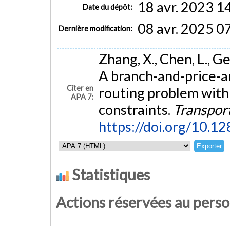
18 avr. 2023 1
Date du dépôt:
08 avr. 2025 0
Dernière modification:
Zhang, X., Chen, L., G
A branch-and-price-an
Citer en
routing problem with
APA 7:
constraints.
Transport
https://doi.org/10.1
Statistiques
Actions réservées au pers