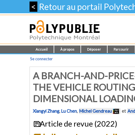
<
Retour au portail Polyte
Accueil
À propos
Déposer
Parcourir
Se connecter
A BRANCH-AND-PRICE
THE VEHICLE ROUTIN
DIMENSIONAL LOADIN
Xiangyi Zhang
,
Lu Chen
,
Michel Gendreau
et
And
Article de revue (2022)