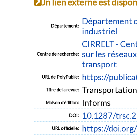
Un lien externe est dispo
Département d
Département:
industriel
CIRRELT - Cent
sur les réseaux 
Centre de recherche:
transport
https://public
URL de PolyPublie:
Transportation 
Titre de la revue:
Informs
Maison d'édition:
10.1287/trsc.
DOI:
https://doi.or
URL officielle: