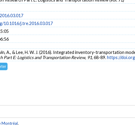
.2016.03.017
rg/10.1016/j.tre.2016.03.017
15:05
06:56
gevin, A., & Lee, H. W. J. (2016). Integrated inventory-transportation m
h Part E: Logistics and Transportation Review
,
91
, 68-89.
https://doi.or
e Montréal
.