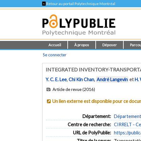
<
Retour au portail Polytechnique Montréal
Accueil
À propos
Déposer
Parcou
Se connecter
INTEGRATED INVENTORY-TRANSPORTA
Y. C. E. Lee
,
Chi Kin Chan
,
André Langevin
et
H. 
Article de revue (2016)
Un lien externe est disponible pour ce doc
Département:
Département 
Centre de recherche:
CIRRELT - Cen
URL de PolyPublie:
https://publi
Titre de la revue:
Transportatio