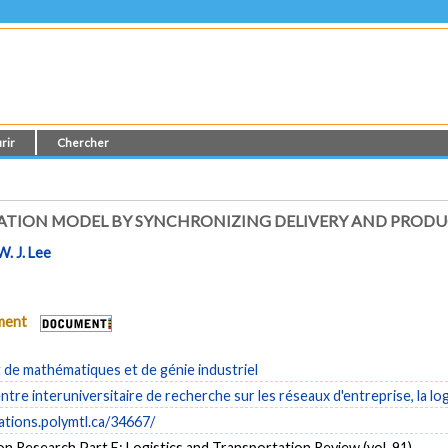
rir
Chercher
TION MODEL BY SYNCHRONIZING DELIVERY AND PRODU
W. J. Lee
ument
de mathématiques et de génie industriel
tre interuniversitaire de recherche sur les réseaux d'entreprise, la log
cations.polymtl.ca/34667/
n Research Part E: Logistics and Transportation Review (vol. 91)