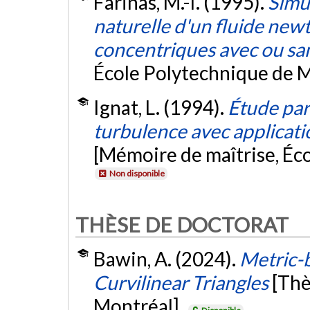
Farinas, M.-I. (1995).
Simu
naturelle d'un fluide new
concentriques avec ou san
École Polytechnique de M
Ignat, L. (1994).
Étude pa
turbulence avec applicati
[Mémoire de maîtrise, Éc
Non disponible
THÈSE DE DOCTORAT
Bawin, A. (2024).
Metric-
Curvilinear Triangles
[Thè
Montréal].