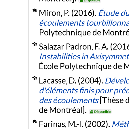
Disponible
Miron, P. (2016).
Étude du
écoulements tourbillonna
Polytechnique de Montré
Salazar Padron, F. A. (201
Instabilities in Axisymme
École Polytechnique de M
Lacasse, D. (2004).
Dével
d'éléments finis pour pr
des écoulements
[Thèse d
de Montréal].
Disponible
Farinas, M.-I. (2002).
Méth