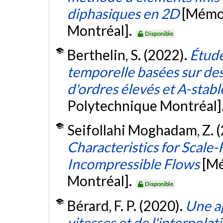
diphasiques en 2D
[Mémoi
Montréal].
Disponible
Berthelin, S. (2022).
Étude
temporelle basées sur des
d'ordres élevés et A-stabl
Polytechnique Montréal]
Seifollahi Moghadam, Z. 
Characteristics for Scale-
Incompressible Flows
[Mé
Montréal].
Disponible
Bérard, F. P. (2020).
Une a
vitesses et de l'interpolat