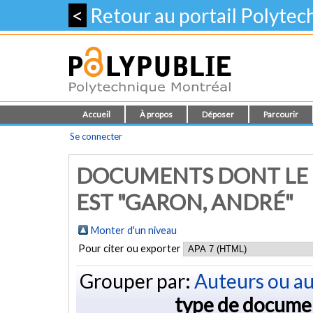
<
Retour au portail Polyte
Accueil
À propos
Déposer
Parcourir
Se connecter
DOCUMENTS DONT LE 
EST "GARON, ANDRÉ"
Monter d'un niveau
Pour citer ou exporter
Grouper par:
Auteurs ou au
type de docume