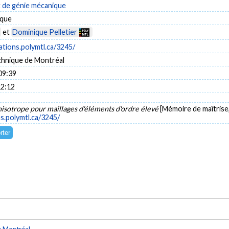
de génie mécanique
ique
et
Dominique Pelletier
cations.polymtl.ca/3245/
chnique de Montréal
09:39
12:12
isotrope pour maillages d'éléments d'ordre élevé
[Mémoire de maîtrise
ns.polymtl.ca/3245/