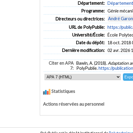
Département:
Département 
Programme:
Génie mécan
André Garon
Directeurs ou directrices:
URL de PolyPublie:
https://publi
Université/École:
École Polyte
Date du dépôt:
18 oct. 2018 
Dernière modification:
02 avr. 2026 
Citer en APA
Bawin, A. (2018).
Adaptation an
7:
PolyPublie.
https://publicatio
Statistiques
Actions réservées au personnel