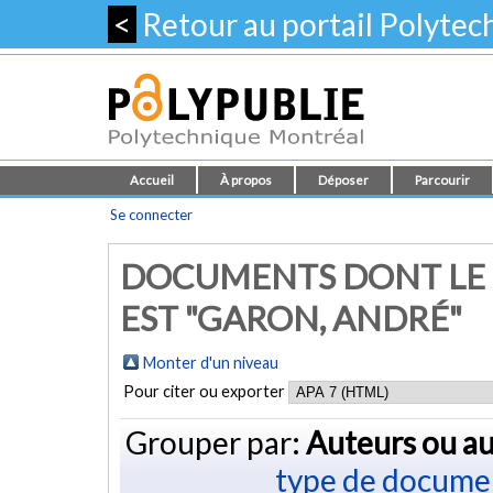
<
Retour au portail Polyte
Accueil
À propos
Déposer
Parcourir
Se connecter
DOCUMENTS DONT LE 
EST "GARON, ANDRÉ"
Monter d'un niveau
Pour citer ou exporter
Grouper par:
Auteurs ou au
type de docume