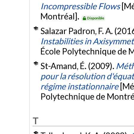
Incompressible Flows
[Mé
Montréal].
Disponible
Salazar Padron, F. A. (201
Instabilities in Axisymme
École Polytechnique de M
St-Amand, É. (2009).
Méth
pour la résolution d'équa
régime instationnaire
[Mé
Polytechnique de Montré
T