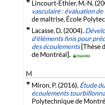
Lincourt-Ethier, M.-N. (2
vasculaire : évaluation de
de maîtrise, École Polyte
Lacasse, D. (2004).
Dével
d'éléments finis pour pr
des écoulements
[Thèse d
de Montréal].
Disponible
M
Miron, P. (2016).
Étude du
écoulements tourbillonna
Polytechnique de Montré