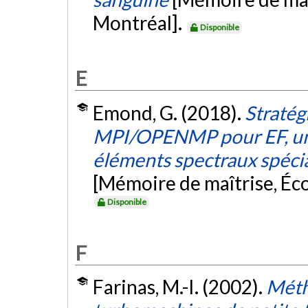
Montréal].
Disponible
E
Emond, G. (2018).
Stratég
MPI/OPENMP pour EF, un
éléments spectraux spécia
[Mémoire de maîtrise, Éc
Disponible
F
Farinas, M.-I. (2002).
Méth