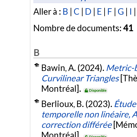
Aller à :
B
|
C
|
D
|
E
|
F
|
G
|
I
Nombre de documents:
41
B
Bawin, A. (2024).
Metric-
Curvilinear Triangles
[Thè
Montréal].
Disponible
Berlioux, B. (2023).
Étude
temporelle non linéaire, A
correction différée
[Mémoi
Montréal].
Disponible