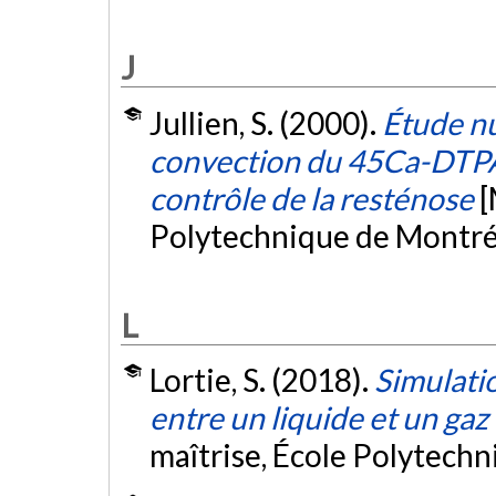
J
Jullien, S. (2000).
Étude nu
convection du 45Ca-DTPA 
contrôle de la resténose
[
Polytechnique de Montré
L
Lortie, S. (2018).
Simulati
entre un liquide et un ga
maîtrise, École Polytech