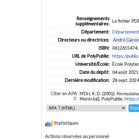
Renseignements
Le fichier P
supplémentaires:
Département:
Département 
Directeurs ou directrices:
André Garon
ISBN:
0612655474;
URL de PolyPublie:
https://publi
Université/École:
École Polyte
Date du dépôt:
04 août 2021
Dernière modification:
28 sept. 2024
Citer en APA
N'Dri, K. D. (2001).
Formulation
7:
Montréal]. PolyPublie.
https:/
Statistiques
Actions réservées au personnel