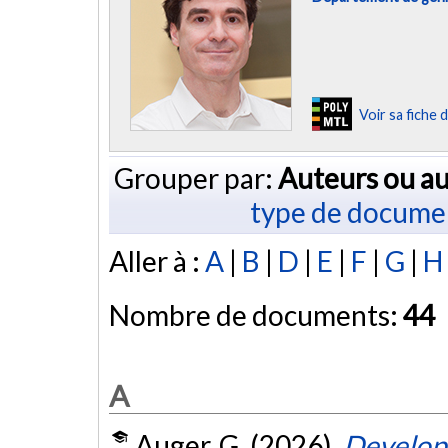
Voir sa fiche
Grouper par:
Auteurs ou au
type de docume
Aller à :
A
|
B
|
D
|
E
|
F
|
G
|
H
Nombre de documents:
44
A
Auger, G. (2026).
Developm