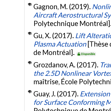
Gagnon, M. (2019).
Nonlin
Aircraft Aerostructural S
Polytechnique Montréal]
Gu, X. (2017).
Lift Alterat
Plasma Actuation
[Thèse 
de Montréal].
Disponible
Grozdanov, A. (2017).
Tra
the 2.5D Nonlinear Vorte
maîtrise, École Polytech
Guay, J. (2017).
Extension
for Surface Conforming 
Polytechnique de Montré