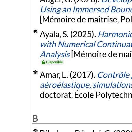
Using an Immersed Bound
[Mémoire de maîtrise, Po
Ayala, S. (2025).
Harmonic
with Numerical Continuat
Analysis
[Mémoire de maît
Disponible
Amar, L. (2017).
Contrôle p
aéroélastique, simulation
doctorat, École Polytech
B