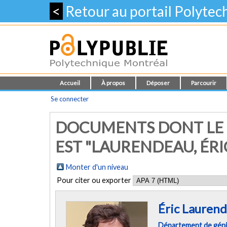
<
Retour au portail Polyte
Accueil
À propos
Déposer
Parcourir
Se connecter
DOCUMENTS DONT LE 
EST "
LAURENDEAU, ÉRI
Monter d'un niveau
Pour citer ou exporter
Éric Lauren
Département de gén