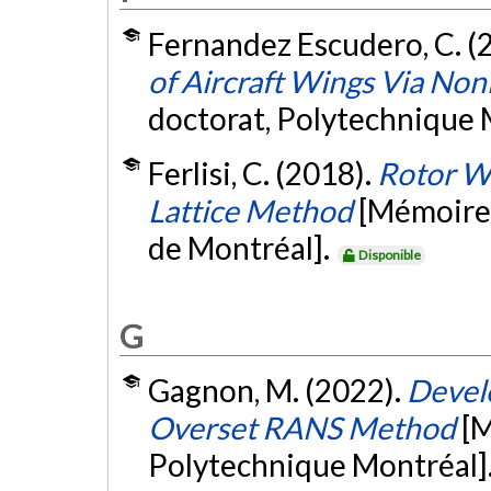
Fernandez Escudero, C. (
of Aircraft Wings Via Nonl
doctorat, Polytechnique 
Ferlisi, C. (2018).
Rotor Wa
Lattice Method
[Mémoire 
de Montréal].
Disponible
G
Gagnon, M. (2022).
Develo
Overset RANS Method
[M
Polytechnique Montréal]