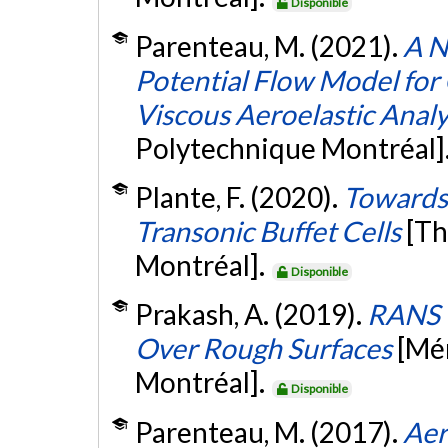
Disponible
Parenteau, M. (2021).
A N
Potential Flow Model for
Viscous Aeroelastic Anal
Polytechnique Montréal]
Plante, F. (2020).
Towards 
Transonic Buffet Cells
[Th
Montréal].
Disponible
Prakash, A. (2019).
RANS C
Over Rough Surfaces
[Mé
Montréal].
Disponible
Parenteau, M. (2017).
Aer