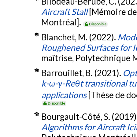
Bilodeau-Bérubé, C. (202
Aircraft Stall
[Mémoire de 
Montréal].
Disponible
Blanchet, M. (2022).
Model
Roughened Surfaces for I
maîtrise, Polytechnique 
Barrouillet, B. (2021).
Opt
k-ω-γ-Reθt transitional tu
applications
[Thèse de do
Disponible
Bourgault-Côté, S. (2019)
Algorithms for Aircraft Ic