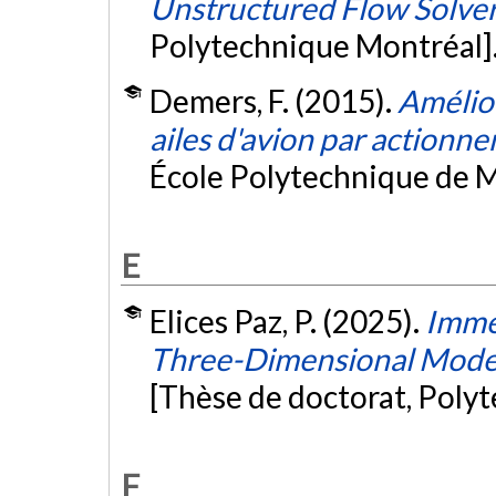
Unstructured Flow Solve
Polytechnique Montréal]
Demers, F. (2015).
Amélio
ailes d'avion par actionn
École Polytechnique de M
E
Elices Paz, P. (2025).
Imme
Three-Dimensional Modeli
[Thèse de doctorat, Poly
F