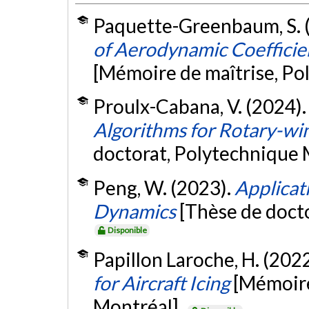
Paquette-Greenbaum, S. 
of Aerodynamic Coefficien
[Mémoire de maîtrise, Po
Proulx-Cabana, V. (2024)
Algorithms for Rotary-win
doctorat, Polytechnique 
Peng, W. (2023).
Applicat
Dynamics
[Thèse de doct
Disponible
Papillon Laroche, H. (202
for Aircraft Icing
[Mémoire
Montréal].