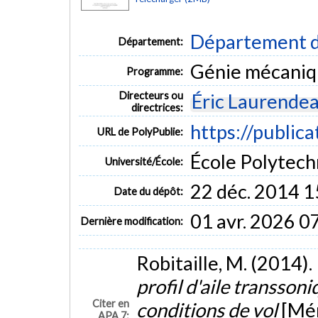
Département d
Département:
Génie mécani
Programme:
Directeurs ou
Éric Laurende
directrices:
https://public
URL de PolyPublie:
École Polytech
Université/École:
22 déc. 2014 1
Date du dépôt:
01 avr. 2026 0
Dernière modification:
Robitaille, M. (2014).
profil d'aile transson
Citer en
conditions de vol
[Mém
APA 7: