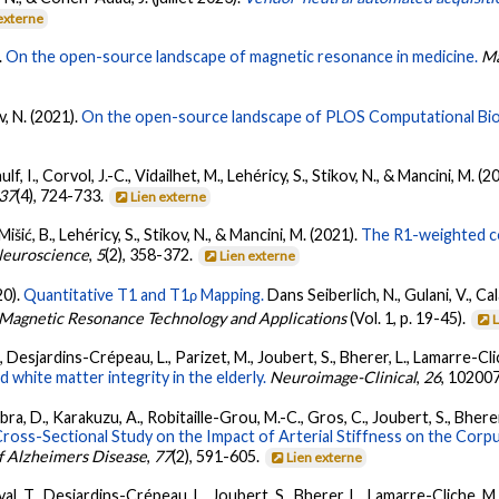
externe
.
On the open-source landscape of magnetic resonance in medicine.
Ma
v, N. (2021).
On the open-source landscape of PLOS Computational Bio
f, I., Corvol, J.-C., Vidailhet, M., Lehéricy, S., Stikov, N., & Mancini, M. (2
37
(4), 724-733.
Lien externe
šić, B., Lehéricy, S., Stikov, N., & Mancini, M. (2021).
The R1-weighted c
euroscience
,
5
(2), 358-372.
Lien externe
20).
Quantitative T1 and T1ρ Mapping.
Dans Seiberlich, N., Gulani, V., 
 Magnetic Resonance Technology and Applications
(Vol. 1, p. 19-45).
 T., Desjardins-Crépeau, L., Parizet, M., Joubert, S., Bherer, L., Lamarre-Cl
d white matter integrity in the elderly.
Neuroimage-Clinical
,
26
, 102007
Sabra, D., Karakuzu, A., Robitaille-Grou, M.-C., Gros, C., Joubert, S., Bherer
ross-Sectional Study on the Impact of Arterial Stiffness on the Corp
f Alzheimers Disease
,
77
(2), 591-605.
Lien externe
uval, T., Desjardins-Crépeau, L., Joubert, S., Bherer, L., Lamarre-Cliche, M