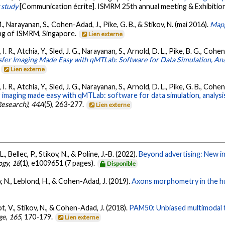
 study
[Communication écrite]. ISMRM 25th annual meeting & Exhibition
M., Narayanan, S., Cohen-Adad, J., Pike, G. B., & Stikov, N. (mai 2016).
Mapp
ing of ISMRM, Singapore.
Lien externe
. R., Atchia, Y., Sled, J. G., Narayanan, S., Arnold, D. L., Pike, B. G., Cohe
fer Imaging Made Easy with qMTLab: Software for Data Simulation, Anal
.
Lien externe
. R., Atchia, Y., Sled, J. G., Narayanan, S., Arnold, D. L., Pike, G. B., Coh
imaging made easy with qMTLab: software for data simulation, analysis,
Research)
,
44A
(5), 263-277.
Lien externe
, Bellec, P., Stikov, N., & Poline, J.-B. (2022).
Beyond advertising: New in
ogy
,
18
(1), e1009651 (7 pages).
Disponible
kov, N., Leblond, H., & Cohen-Adad, J. (2019).
Axons morphometry in the hu
lot, V., Stikov, N., & Cohen-Adad, J. (2018).
PAM50: Unbiased multimodal t
ge
,
165
, 170-179.
Lien externe