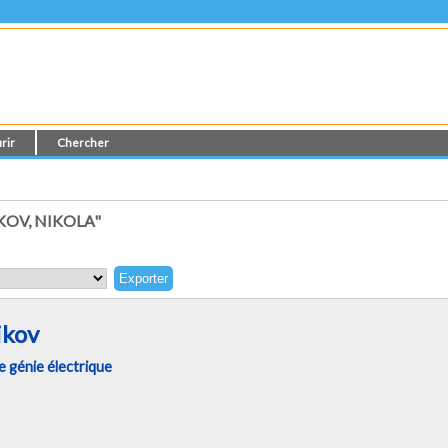
rir
Chercher
KOV, NIKOLA"
ikov
 génie électrique