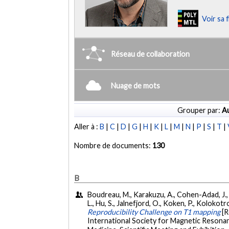
Voir sa 
Réseau de collaboration
Nuage de mots
Grouper par:
Au
Aller à :
B
|
C
|
D
|
G
|
H
|
K
|
L
|
M
|
N
|
P
|
S
|
T
|
Nombre de documents:
130
B
Boudreau, M., Karakuzu, A., Cohen-Adad, J., Ca
L., Hu, S., Jalnefjord, O., Koken, P., Kolokotron
Reproducibility Challenge on T1 mapping
[
International Society for Magnetic Resonan