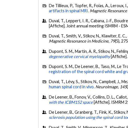
De Tillieux, P., Topfer, R., Foias, A., Leroux, 
artifacts in spinal MRI.
Magnetic Resonance 
Duval, T., Leppert, I. R., Cabana, J.-F., Boud
[Affiche]. Joint annual meeting ISMRM - ES
Duval, T., Smith, V., Stikov, N., Klawiter, E. 
Magnetic Resonance in Medicine
,
79
(5), 2
Dupont, S. M., Martin, A. R., Stikov, N., Fehli
degenerative cervical myelopathy
[Affiche]
Dupont, S. M., De Leener, B., Taso, M., Le Tro
registration of the spinal cord white and gr
Duval, T., Lévy, S., Stikov, N., Campbell, J., Me
human spinal cord in vivo.
NeuroImage
,
145
De Leener, B., Fonov, V., Collins, D. L., Callot
with the ICBM152 space
[Affiche]. ISMRM 2
De Leener, B., Granberg, T., Fink, K., Stikov,
sclerosis population using the spinal cord t
Duval, T., Smith, V., Mingasson, T., Klawiter, 