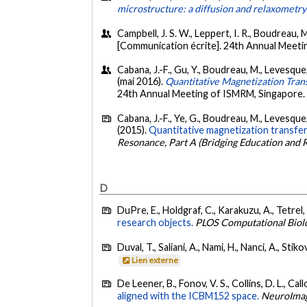
microstructure: a diffusion and relaxometry
Campbell, J. S. W., Leppert, I. R., Boudreau, 
[Communication écrite]. 24th Annual Meet
Cabana, J.-F., Gu, Y., Boudreau, M., Levesque, I
(mai 2016).
Quantitative Magnetization Trans
24th Annual Meeting of ISMRM, Singapore
Cabana, J.-F., Ye, G., Boudreau, M., Levesque, I
(2015).
Quantitative magnetization transfer 
Resonance, Part A (Bridging Education and 
D
DuPre, E., Holdgraf, C., Karakuzu, A., Tetrel, L.
research objects.
PLOS Computational Biol
Duval, T., Saliani, A., Nami, H., Nanci, A., Sti
Lien externe
De Leener, B., Fonov, V. S., Collins, D. L., Cal
aligned with the ICBM152 space.
NeuroIma