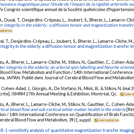
onance magnétique pour l'étude de l'impact de la rigidité artérielle su
e Congrès scientifique annuel de la Société québécoise d'hypertension
 A., Duval, T., Desjardins-Crépeau, L., Joubert, S., Bherer, L., Lamarre-Cli
er integrity in the elderly : a diffusion tensor and magnetization transfe
 externe
uval, T., Desjardins-Crépeau, L., Joubert, S., Bherer, L., Lamarre-Cliche, M
ntegrity in the elderly: a diffusion tensor and magnetization transfer i
kuzu, A., Bherer, L., Lamarre-Cliche, M., Stikov, N., Gauthier, C., Cohen-Adad
er integrity in the elderly: an arterial spin labelling and Neurite orient
Blood Flow, Metabolism and Function / 14th International Conference 
, JAPAN. Publié dans Journal of Cerebral Blood Flow and Metabolism
L., Cohen-Adad, J., Giorgio, A., De Stefano, N., Misic, B., & Stikov, N. (mai 
rite]. ISMRM 27th Annual Meeting & Exhibition, Montréal, Qc.
Lien 
kuzu, A., Bherer, L., Lamarre-Cliche, M., Stikov, N., Gauthier, C., Cohen-Adad
tical blood flow and sub-cortical white-matter health in the elderly
[Ré
ion / 14th International Conference on Quantification of Brain Funct
erebral Blood Flow and Metabolism, 39
(1_suppl)
.
Lien externe
.
B-1-sensitivity analysis of quantitative magnetization transfer imaging