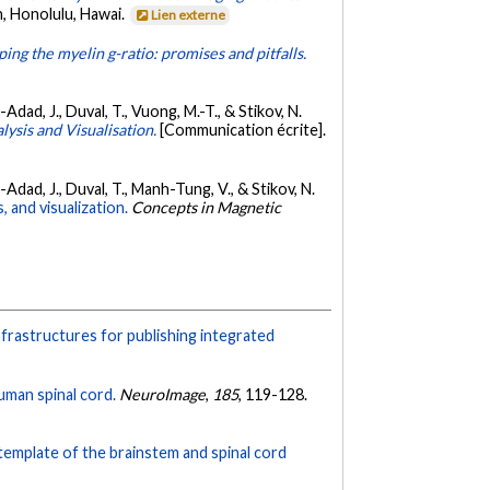
, Honolulu, Hawai.
Lien externe
ing the myelin g-ratio: promises and pitfalls.
n-Adad, J., Duval, T., Vuong, M.-T., & Stikov, N.
ysis and Visualisation.
[Communication écrite].
en-Adad, J., Duval, T., Manh-Tung, V., & Stikov, N.
 and visualization.
Concepts in Magnetic
frastructures for publishing integrated
man spinal cord.
NeuroImage
,
185
, 119-128.
emplate of the brainstem and spinal cord