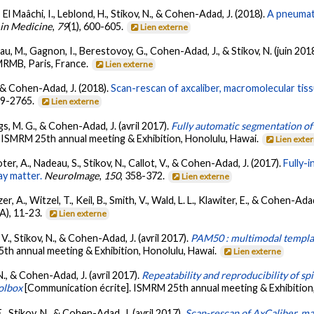
I., El Maâchi, I., Leblond, H., Stikov, N., & Cohen-Adad, J. (2018).
A pneumat
in Medicine
,
79
(1), 600-605.
Lien externe
reau, M., Gagnon, I., Berestovoy, G., Cohen-Adad, J., & Stikov, N. (juin 201
MRMB, Paris, France.
Lien externe
C., & Cohen-Adad, J. (2018).
Scan-rescan of axcaliber, macromolecular tissu
759-2765.
Lien externe
ngs, M. G., & Cohen-Adad, J. (avril 2017).
Fully automatic segmentation of 
. ISMRM 25th annual meeting & Exhibition, Honolulu, Hawai.
Lien exte
ter, A., Nadeau, S., Stikov, N., Callot, V., & Cohen-Adad, J. (2017).
Fully-
ay matter.
NeuroImage
,
150
, 358-372.
Lien externe
zer, A., Witzel, T., Keil, B., Smith, V., Wald, L. L., Klawiter, E., & Cohen-Ada
(A), 11-23.
Lien externe
, V., Stikov, N., & Cohen-Adad, J. (avril 2017).
PAM50 : multimodal templat
5th annual meeting & Exhibition, Honolulu, Hawai.
Lien externe
 N., & Cohen-Adad, J. (avril 2017).
Repeatability and reproducibility of s
oolbox
[Communication écrite]. ISMRM 25th annual meeting & Exhibition
E., Stikov, N., & Cohen-Adad, J. (avril 2017).
Scan-rescan of AxCaliber, ma