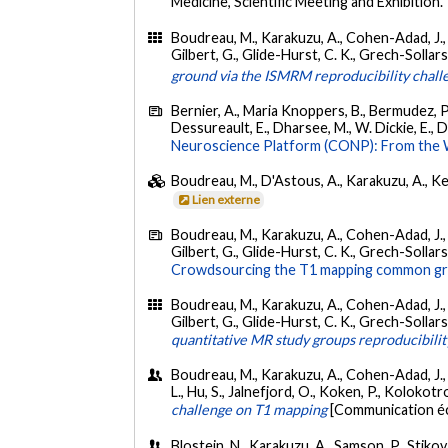
Medicine, Scientific Meeting and Exhibition.
Boudreau, M., Karakuzu, A., Cohen-Adad, J., Boz
Gilbert, G., Glide-Hurst, C. K., Grech-Sollars, M
ground via the ISMRM reproducibility chall
Bernier, A., Maria Knoppers, B., Bermudez, P., 
Dessureault, E., Dharsee, M., W. Dickie, E., Du
Neuroscience Platform (CONP): From the 
Boudreau, M., D'Astous, A., Karakuzu, A., Kee
Lien externe
Boudreau, M., Karakuzu, A., Cohen-Adad, J., Boz
Gilbert, G., Glide-Hurst, C. K., Grech-Sollars,
Crowdsourcing the T1 mapping common grou
Boudreau, M., Karakuzu, A., Cohen-Adad, J., Boz
Gilbert, G., Glide-Hurst, C. K., Grech-Sollars, M
quantitative MR study groups reproducibili
Boudreau, M., Karakuzu, A., Cohen-Adad, J., Ca
L., Hu, S., Jalnefjord, O., Koken, P., Kolokotron
challenge on T1 mapping
[Communication éc
Blostein, N., Karakuzu, A., Samson, P., Stikov