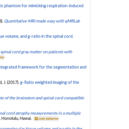
ic phantom for mimicking respiration-induced
8).
Quantitative MRI made easy with qMRLab
e volume, and g-ratio in the spinal cord.
spinal cord gray matter on patients with
rne
integrated framework for the segmentation and
d, J. (2017).
g-Ratio weighted imaging of the
e of the brainstem and spinal cord compatible
pinal cord atrophy measurements in a multiple
, Honolulu, Hawai.
Lien externe
cromolecular tissue volume and g-ratio in the