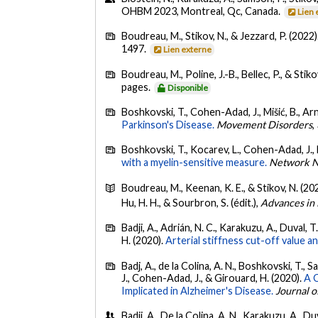
OHBM 2023, Montreal, Qc, Canada.
Lien 
Boudreau, M., Stikov, N., & Jezzard, P. (2022)
1497.
Lien externe
Boudreau, M., Poline, J.-B., Bellec, P., & Stiko
pages.
Disponible
Boshkovski, T., Cohen-Adad, J., Mišić, B., Arnul
Parkinson's Disease.
Movement Disorders
,
Boshkovski, T., Kocarev, L., Cohen-Adad, J., Mi
with a myelin-sensitive measure.
Network N
Boudreau, M., Keenan, K. E., & Stikov, N. (20
Hu, H. H., & Sourbron, S. (édit.),
Advances in
Badji, A., Adrián, N. C., Karakuzu, A., Duval,
H. (2020).
Arterial stiffness cut-off value an
Badj, A., de la Colina, A. N., Boshkovski, T., 
J., Cohen-Adad, J., & Girouard, H. (2020).
A C
Implicated in Alzheimer's Disease.
Journal o
Badji, A., De la Colina, A. N., Karakuzu, A., D