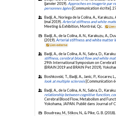
(janvier 2019).
Approches en imagerie par rés
personnes âgées
[Communication écrite]. 27
Badji, A., Noriega de la Colina, A., Karakuzu,
(mai 2019).
Arterial stiffness and white matt
Meeting & Exhibition, Montréal, Qc.
Lien
Badji, A., de la Colina, A. N., Karakuzu, A., D
(2019).
Arterial stiffness and white matter i
Lien externe
Badji, A., de la Colina, A. N., Sabra, D., Kara
stiffness, cerebral blood flow and white matt
29th International Symposium on Cerebral 
(BRAIN 2019 and BRAIN Pet 2019), Yokohama
Boshkovski, T., Badji, A., Janic, P., Kocarev, 
look at multiple sclerosis
[Communication éc
Badji, A., de la Colina, A. N., Sabra, D., Kara
relationship between cognitive function, cor
Cerebral Blood Flow, Metabolism and Funct
Yokohama, JAPAN. Publié dans Journal of C
Boudreau, M., Stikov, N., & Pike, G. B. (2018)