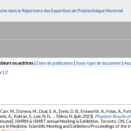
fiche dans le Répertoire des Expertises de Polytechnique Montréal
teurs ou autrices
|
Date de publication
|
Sous-type de document
|
Au
V
|
Z
rr, M., Doneva, M., Dual, S. A., Ennis, D. B., Ensworth, A., Foias, A., Fort
is, A., Kukran, S., Lee, N. H., ... Stikov, N. (juin 2023).
Phantom Results o
Résumé]. ISMRM & ISMRT annual Meeting & Exhibition, Toronto, ON, C
ce in Medicine. Scientific Meeting and Exhibition/Proceedings of the 