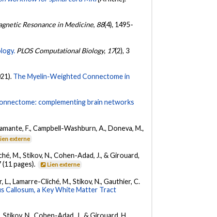
gnetic Resonance in Medicine
,
88
(4), 1495-
logy.
PLOS Computational Biology
,
17
(2), 3
021).
The Myelin-Weighted Connectome in
onnectome: complementing brain networks
Calamante, F., Campbell-Washburn, A., Doneva, M.,
Lien externe
iché, M., Stikov, N., Cohen-Adad, J., & Girouard,
 (11 pages).
Lien externe
, L., Lamarre-Cliché, M., Stikov, N., Gauthier, C.
us Callosum, a Key White Matter Tract
., Stikov, N., Cohen-Adad, J., & Girouard, H.