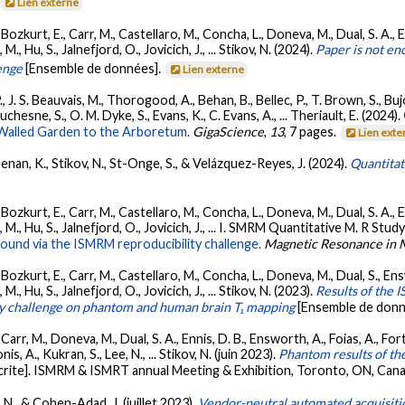
Lien externe
kurt, E., Carr, M., Castellaro, M., Concha, L., Doneva, M., Dual, S. A., Ens
., Hu, S., Jalnefjord, O., Jovicich, J., ... Stikov, N. (2024).
Paper is not e
enge
[Ensemble de données].
Lien externe
J. S. Beauvais, M., Thorogood, A., Behan, B., Bellec, P., T. Brown, S., Bujo
chesne, S., O. M. Dyke, S., Evans, K., C. Evans, A., ... Theriault, E. (2024).
Walled Garden to the Arboretum.
GigaScience
,
13
, 7 pages.
Lien exte
nan, K., Stikov, N., St-Onge, S., & Velázquez-Reyes, J. (2024).
Quantita
kurt, E., Carr, M., Castellaro, M., Concha, L., Doneva, M., Dual, S. A., Ens
 M., Hu, S., Jalnefjord, O., Jovicich, J., ... I. SMRM Quantitative M. R Stu
nd via the ISMRM reproducibility challenge.
Magnetic Resonance in 
kurt, E., Carr, M., Castellaro, M., Concha, L., Doneva, M., Dual, S., Enswor
., Hu, S., Jalnefjord, O., Jovicich, J., ... Stikov, N. (2023).
Results of the 
ty challenge on phantom and human brain T₁ mapping
[Ensemble de donn
rr, M., Doneva, M., Dual, S. A., Ennis, D. B., Ensworth, A., Foias, A., Fort
is, A., Kukran, S., Lee, N., ... Stikov, N. (juin 2023).
Phantom results of t
rite]. ISMRM & ISMRT annual Meeting & Exhibition, Toronto, ON, Can
, N., & Cohen-Adad, J. (juillet 2023).
Vendor-neutral automated acquisiti