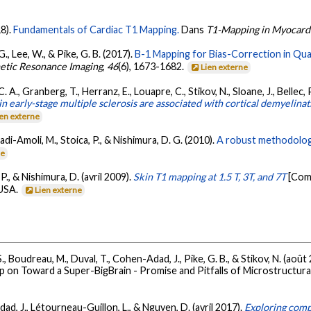
18).
Fundamentals of Cardiac T1 Mapping.
Dans
T1-Mapping in Myocardi
 G., Lee, W., & Pike, G. B. (2017).
B-1 Mapping for Bias-Correction in Quan
netic Resonance Imaging
,
46
(6), 1673-1682.
Lien externe
C. A., Granberg, T., Herranz, E., Louapre, C., Stikov, N., Sloane, J., Bellec,
n early-stage multiple sclerosis are associated with cortical demyelinat
ien externe
zadi-Amoli, M., Stoica, P., & Nishimura, D. G. (2010).
A robust methodology
ne
 P., & Nishimura, D. (avril 2009).
Skin T1 mapping at 1.5 T, 3T, and 7T
[Com
 USA.
Lien externe
S., Boudreau, M., Duval, T., Cohen-Adad, J., Pike, G. B., & Stikov, N. (août
on Toward a Super-BigBrain - Promise and Pitfalls of Microstructural
Adad, J., Létourneau-Guillon, L., & Nguyen, D. (avril 2017).
Exploring comp