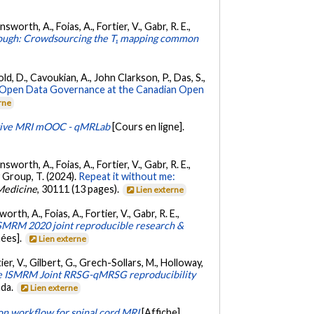
worth, A., Foias, A., Fortier, V., Gabr, R. E.,
nough: Crowdsourcing the T₁ mapping common
ld, D., Cavoukian, A., John Clarkson, P., Das, S.,
Open Data Governance at the Canadian Open
rne
tive MRI mOOC - qMRLab
[Cours en ligne].
worth, A., Foias, A., Fortier, V., Gabr, R. E.,
dy Group, T. (2024).
Repeat it without me:
Medicine
, 30111 (13 pages).
Lien externe
th, A., Foias, A., Fortier, V., Gabr, R. E.,
ISMRM 2020 joint reproducible research &
ées].
Lien externe
ier, V., Gilbert, G., Grech-Sollars, M., Holloway,
he ISMRM Joint RRSG-qMRSG reproducibility
ada.
Lien externe
on workflow for spinal cord MRI
[Affiche].