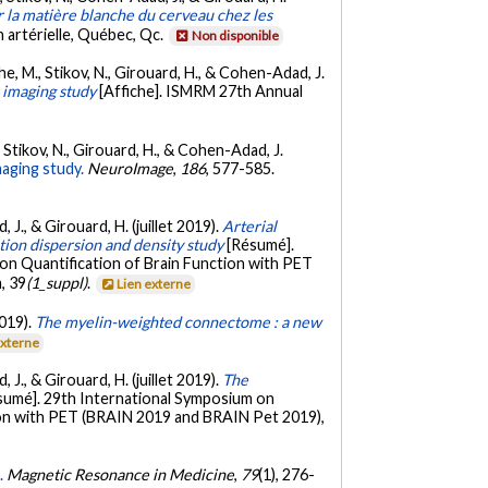
r la matière blanche du cerveau chez les
 artérielle, Québec, Qc.
Non disponible
che, M., Stikov, N., Girouard, H., & Cohen-Adad, J.
r imaging study
[Affiche]. ISMRM 27th Annual
., Stikov, N., Girouard, H., & Cohen-Adad, J.
maging study.
NeuroImage
,
186
, 577-585.
, J., & Girouard, H. (juillet 2019).
Arterial
ation dispersion and density study
[Résumé].
on Quantification of Brain Function with PET
, 39
(1_suppl)
.
Lien externe
2019).
The myelin-weighted connectome : a new
externe
, J., & Girouard, H. (juillet 2019).
The
sumé]. 29th International Symposium on
ion with PET (BRAIN 2019 and BRAIN Pet 2019),
.
Magnetic Resonance in Medicine
,
79
(1), 276-