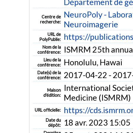
Département de gén
NeuroPoly - Labora
Centre de
recherche:
Neuroimagerie
URL de
https://publication
PolyPublie:
Nom de la
ISMRM 25th annual
conférence:
Lieu de la
Honolulu, Hawai
conférence:
Date(s) de la
2017-04-22 - 2017
conférence:
International Soci
Maison
d'édition:
Medicine (ISMRM)
https://cds.ismrm.
URL officielle:
Date du
18 avr. 2023 15:05
dépôt:
Dernière