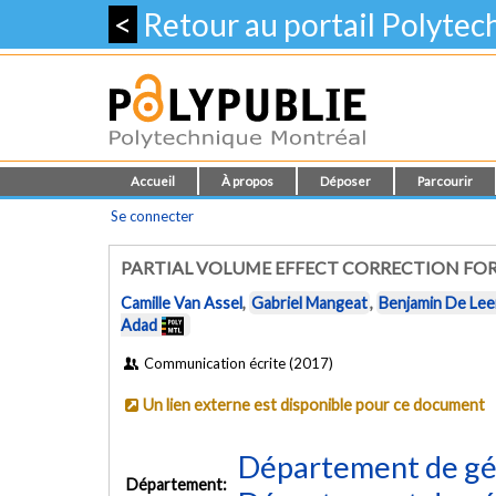
<
Retour au portail Polyte
Accueil
À propos
Déposer
Parcourir
Se connecter
PARTIAL VOLUME EFFECT CORRECTION FO
Camille Van Assel
,
Gabriel Mangeat
,
Benjamin De Lee
Adad
Communication écrite (2017)
Un lien externe est disponible pour ce document
Département de gén
Département: