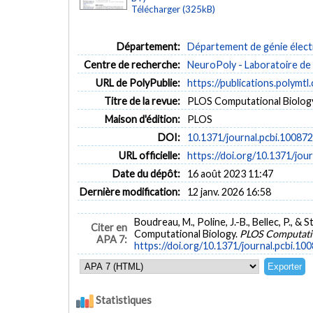
Télécharger (325kB)
Département:
Département de génie élect
Centre de recherche:
NeuroPoly - Laboratoire de
URL de PolyPublie:
https://publications.polymtl
Titre de la revue:
PLOS Computational Biology 
Maison d'édition:
PLOS
DOI:
10.1371/journal.pcbi.10087
URL officielle:
https://doi.org/10.1371/jou
Date du dépôt:
16 août 2023 11:47
Dernière modification:
12 janv. 2026 16:58
Boudreau, M., Poline, J.-B., Bellec, P., 
Citer en
Computational Biology.
PLOS Computatio
APA 7:
https://doi.org/10.1371/journal.pcbi.10
Statistiques