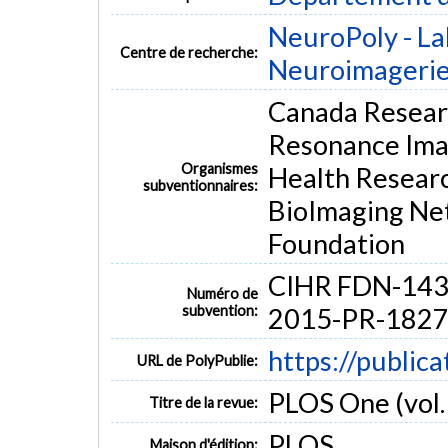
NeuroPoly - La
Centre de recherche:
Neuroimageri
Canada Researc
Resonance Imag
Organismes
Health Resear
subventionnaires:
BioImaging Net
Foundation
CIHR FDN-143
Numéro de
subvention:
2015-PR-1827
https://public
URL de PolyPublie:
PLOS One (vol. 
Titre de la revue:
PLOS
Maison d'édition: