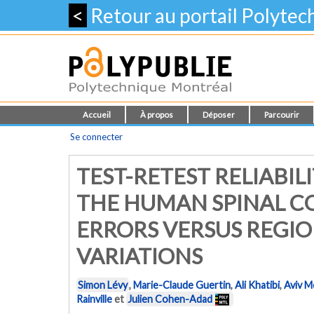
<
Retour au portail Polyte
Accueil
À propos
Déposer
Parcourir
Se connecter
TEST-RETEST RELIABIL
THE HUMAN SPINAL C
ERRORS VERSUS REGI
VARIATIONS
Simon Lévy
,
Marie-Claude Guertin
,
Ali Khatibi
,
Aviv M
Rainville
et
Julien Cohen-Adad