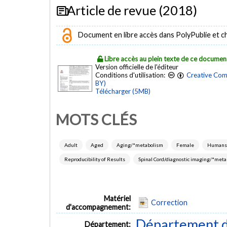
Article de revue (2018)
Document en libre accès dans PolyPublie et chez
Libre accès au plein texte de ce documen
Version officielle de l'éditeur
Conditions d'utilisation:
Creative Com
BY)
Télécharger (5MB)
MOTS CLÉS
Adult
Aged
Aging/*metabolism
Female
Humans
Reproducibility of Results
Spinal Cord/diagnostic imaging/*met
Matériel
Correction
d'accompagnement:
Département d
Département: