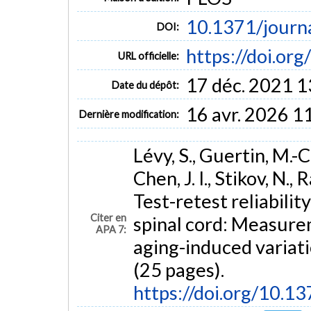
10.1371/journ
DOI:
https://doi.or
URL officielle:
17 déc. 2021 1
Date du dépôt:
16 avr. 2026 1
Dernière modification:
Lévy, S., Guertin, M.-C.
Chen, J. I., Stikov, N.,
Test-retest reliabili
Citer en
spinal cord: Measure
APA 7:
aging-induced variat
(25 pages).
https://doi.org/10.1