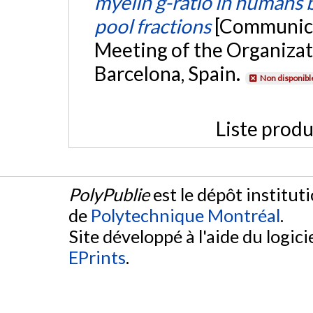
myelin g-ratio in humans
pool fractions
[Communica
Meeting of the Organiza
Barcelona, Spain.
Non disponibl
Liste produ
PolyPublie
est le dépôt institut
de
Polytechnique Montréal
.
Site développé à l'aide du logicie
EPrints
.