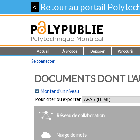
<
Retour au portail Polyte
Accueil
À propos
Déposer
Parcourir
Se connecter
DOCUMENTS DONT L'AU
Monter d'un niveau
Pour citer ou exporter
Réseau de collaboration
Nuage de mots