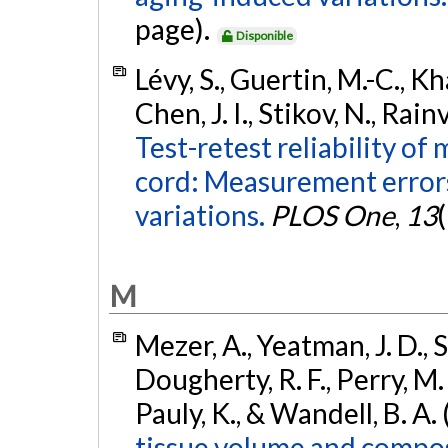
page).
Disponible
Lévy, S., Guertin, M.-C., Kh
Chen, J. I., Stikov, N., Rai
Test-retest reliability of
cord: Measurement errors
variations.
PLOS One
,
13
M
Mezer, A., Yeatman, J. D., St
Dougherty, R. F., Perry, M. L
Pauly, K., & Wandell, B. A.
tissue volume and composi