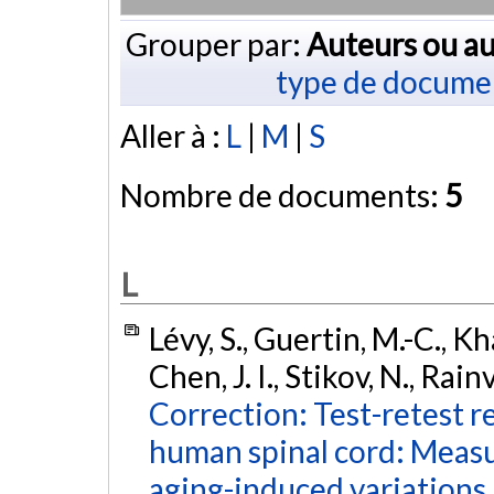
Grouper par:
Auteurs ou au
type de docume
Aller à :
L
|
M
|
S
Nombre de documents:
5
L
Lévy, S., Guertin, M.-C., Kh
Chen, J. I., Stikov, N., Rai
Correction: Test-retest re
human spinal cord: Measu
aging-induced variations.