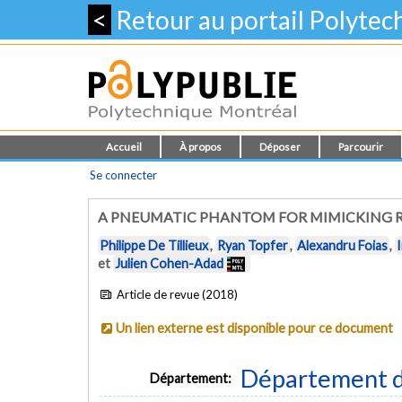
<
Retour au portail Polyte
Accueil
À propos
Déposer
Parcourir
Se connecter
A PNEUMATIC PHANTOM FOR MIMICKING RE
Philippe De Tillieux
,
Ryan Topfer
,
Alexandru Foias
,
et
Julien Cohen-Adad
Article de revue (2018)
Un lien externe est disponible pour ce document
Département d
Département: