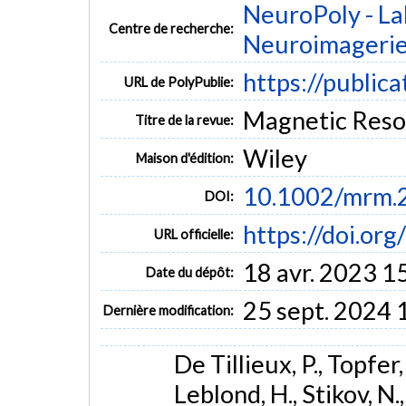
NeuroPoly - La
Centre de recherche:
Neuroimageri
https://public
URL de PolyPublie:
Magnetic Reson
Titre de la revue:
Wiley
Maison d'édition:
10.1002/mrm.
DOI:
https://doi.o
URL officielle:
18 avr. 2023 1
Date du dépôt:
25 sept. 2024 
Dernière modification:
De Tillieux, P., Topfer, 
Leblond, H., Stikov, N