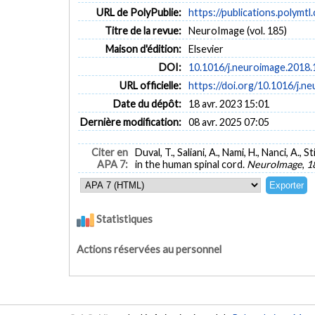
URL de PolyPublie:
https://publications.polymtl
Titre de la revue:
NeuroImage (vol. 185)
Maison d'édition:
Elsevier
DOI:
10.1016/j.neuroimage.2018.
URL officielle:
https://doi.org/10.1016/j.n
Date du dépôt:
18 avr. 2023 15:01
Dernière modification:
08 avr. 2025 07:05
Citer en
Duval, T., Saliani, A., Nami, H., Nanci, A
APA 7:
in the human spinal cord.
NeuroImage
,
1
Statistiques
Actions réservées au personnel