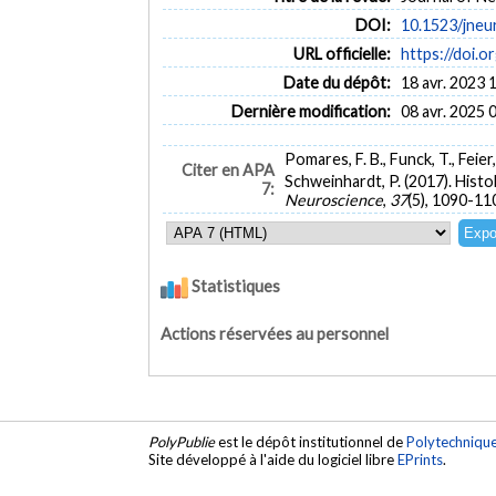
DOI:
10.1523/jneu
URL officielle:
https://doi.
Date du dépôt:
18 avr. 2023 
Dernière modification:
08 avr. 2025 
Pomares, F. B., Funck, T., Feier,
Citer en APA
Schweinhardt, P. (2017). Hist
7:
Neuroscience
,
37
(5), 1090-11
Statistiques
Actions réservées au personnel
PolyPublie
est le dépôt institutionnel de
Polytechniqu
Site développé à l'aide du logiciel libre
EPrints
.