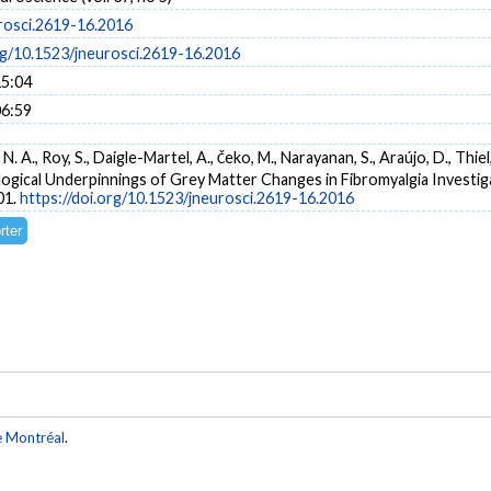
rosci.2619-16.2016
org/10.1523/jneurosci.2619-16.2016
15:04
06:59
 N. A., Roy, S., Daigle-Martel, A., Čeko, M., Narayanan, S., Araújo, D., Thiel,
ological Underpinnings of Grey Matter Changes in Fibromyalgia Investi
01.
https://doi.org/10.1523/jneurosci.2619-16.2016
e Montréal
.