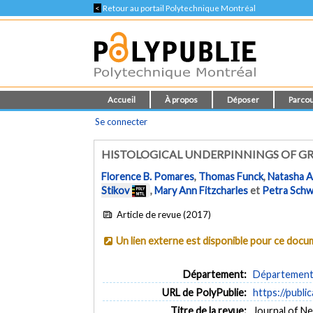
<
Retour au portail Polytechnique Montréal
Accueil
À propos
Déposer
Parcou
Se connecter
HISTOLOGICAL UNDERPINNINGS OF GR
Florence B. Pomares
,
Thomas Funck
,
Natasha A.
Stikov
,
Mary Ann Fitzcharles
et
Petra Schw
Article de revue (2017)
Un lien externe est disponible pour ce doc
Département:
Département 
URL de PolyPublie:
https://publi
Titre de la revue:
Journal of Ne