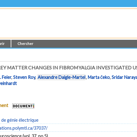
rir
Chercher
EY MATTER CHANGES IN FIBROMYALGIA INVESTIGATED 
 Feier
,
Steven Roy
,
Alexandre Daigle-Martel
,
Marta Čeko
,
Sridar Naray
einhardt
ument
de génie électrique
cations.polymtl.ca/37037/
uroscience (vol. 37, no 5)