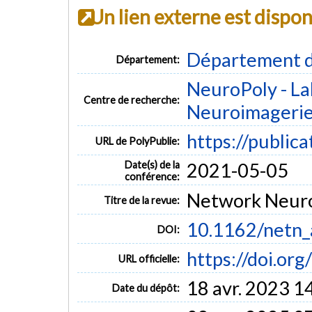
Un lien externe est dispo
Département d
Département:
NeuroPoly - La
Centre de recherche:
Neuroimageri
https://public
URL de PolyPublie:
Date(s) de la
2021-05-05
conférence:
Network Neuros
Titre de la revue:
10.1162/netn
DOI:
https://doi.or
URL officielle:
18 avr. 2023 1
Date du dépôt: