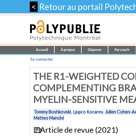
<
Retour au portail Polyte
Accueil
À propos
Déposer
Parcourir
Se connecter
THE R1-WEIGHTED C
COMPLEMENTING BRA
MYELIN-SENSITIVE ME
Tommy Boshkovski
,
Ljupčo Kocarev
,
Julien Cohen-A
Matteo Mancini
Article de revue (2021)