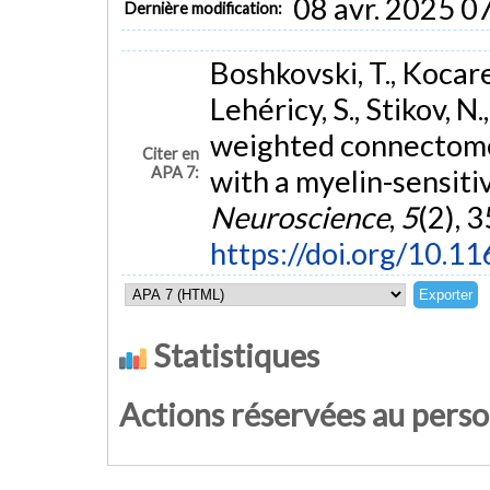
08 avr. 2025 0
Dernière modification:
Boshkovski, T., Kocarev
Lehéricy, S., Stikov, N
weighted connectome
Citer en
APA 7:
with a myelin-sensit
Neuroscience
,
5
(2), 
https://doi.org/10.
Statistiques
Actions réservées au pers