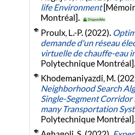
life Environment
[Mémoire
Montréal].
Disponible
Proulx, L.-P. (2022).
Optimi
demande d'un réseau élect
virtuelle de chauffe-eau i
Polytechnique Montréal]
Khodemaniyazdi, M. (202
Neighborhood Search Algor
Single-Segment Corridor
many Transportation Sys
Polytechnique Montréal]
Aghagoli, S. (2022).
Exper