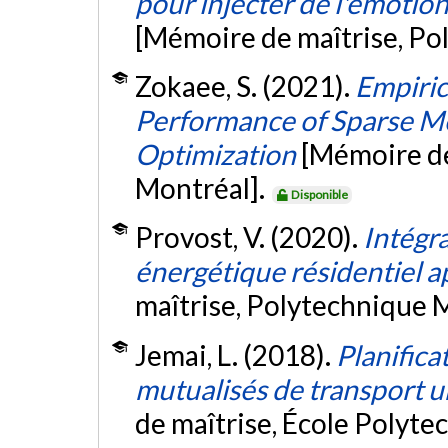
pour injecter de l'émotio
[Mémoire de maîtrise, Po
Zokaee, S. (2021).
Empiric
Performance of Sparse Me
Optimization
[Mémoire de
Montréal].
Disponible
Provost, V. (2020).
Intégr
énergétique résidentiel a
maîtrise, Polytechnique 
Jemai, L. (2018).
Planific
mutualisés de transport 
de maîtrise, École Polyte