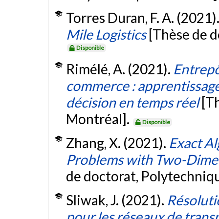
Torres Duran, F. A. (2021)
Mile Logistics
[Thèse de d
Disponible
Rimélé, A. (2021).
Entrepô
commerce : apprentissage
décision en temps réel
[T
Montréal].
Disponible
Zhang, X. (2021).
Exact Al
Problems with Two-Dimen
de doctorat, Polytechniq
Sliwak, J. (2021).
Résoluti
pour les réseaux de transp