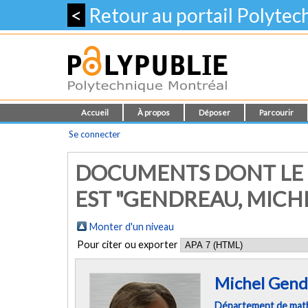
<
Retour au portail Polyte
Accueil
À propos
Déposer
Parcourir
Se connecter
DOCUMENTS DONT LE 
EST "GENDREAU, MICH
Monter d'un niveau
Pour citer ou exporter
Michel Gend
Département de mathé