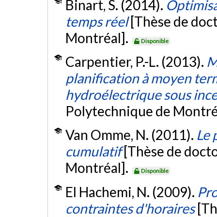
Binart, S. (2014).
Optimisa
temps réel
[Thèse de doct
Montréal].
Disponible
Carpentier, P.-L. (2013).
M
planification à moyen ter
hydroélectrique sous ince
Polytechnique de Montré
Van Omme, N. (2011).
Le 
cumulatif
[Thèse de docto
Montréal].
Disponible
El Hachemi, N. (2009).
Pro
contraintes d'horaires
[Th