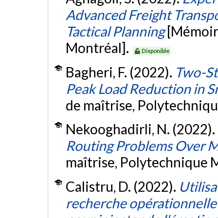
Advanced Freight Transpo
Tactical Planning
[Mémoire
Montréal].
Disponible
Bagheri, F. (2022).
Two-Sta
Peak Load Reduction in Sm
de maîtrise, Polytechniq
Nekooghadirli, N. (2022).
Routing Problems Over Mu
maîtrise, Polytechnique 
Calistru, D. (2022).
Utilis
recherche opérationnelle