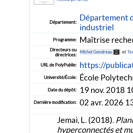
Département d
Département:
industriel
Maîtrise reche
Programme:
Directeurs ou
Michel Gendreau
et
Teo
directrices:
https://public
URL de PolyPublie:
École Polytech
Université/École:
19 nov. 2018 1
Date du dépôt:
02 avr. 2026 1
Dernière modification:
Jemai, L. (2018).
Plani
hyperconnectés et mut