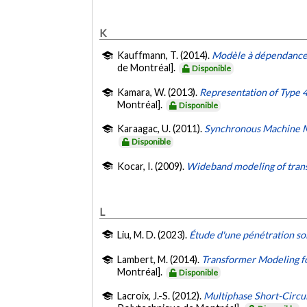
K
Kauffmann, T. (2014).
Modèle à dépendance f
de Montréal].
Disponible
Kamara, W. (2013).
Representation of Type 4
Montréal].
Disponible
Karaagac, U. (2011).
Synchronous Machine Mo
Disponible
Kocar, I. (2009).
Wideband modeling of trans
L
Liu, M. D. (2023).
Étude d'une pénétration so
Lambert, M. (2014).
Transformer Modeling f
Montréal].
Disponible
Lacroix, J.-S. (2012).
Multiphase Short-Circu