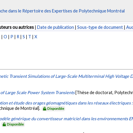
fiche dans le Répertoire des Expertises de Polytechnique Montréal
teurs ou autrices
|
Date de publication
|
Sous-type de document
|
Au
N
|
O
|
P
|
R
|
S
|
T
|
X
etic Transient Simulations of Large-Scale Multiterminal High Voltage 
 of Large Scale Power System Transients
[Thèse de doctorat, Polytech
ion et étude des orages géomagnétiques dans les réseaux électriques :
echnique de Montréal].
Disponible
odèle générique du convertisseur matriciel dans les environnements 
.
Disponible