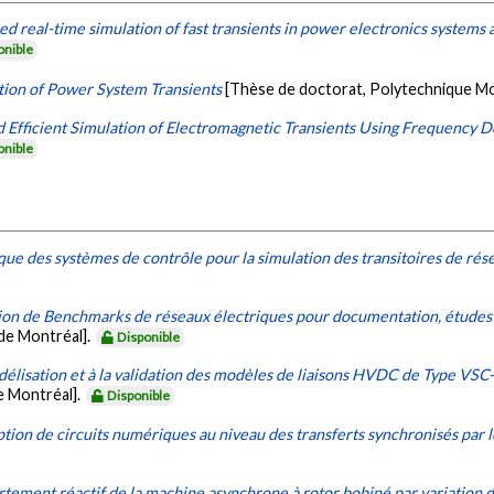
real-time simulation of fast transients in power electronics systems an
onible
ation of Power System Transients
[Thèse de doctorat, Polytechnique Mo
 Efficient Simulation of Electromagnetic Transients Using Frequency 
onible
ique des systèmes de contrôle pour la simulation des transitoires de rés
tion de Benchmarks de réseaux électriques pour documentation, études
de Montréal].
Disponible
délisation et à la validation des modèles de liaisons HVDC de Type VSC
e Montréal].
Disponible
ption de circuits numériques au niveau des transferts synchronisés par 
tement réactif de la machine asynchrone à rotor bobiné par variation d