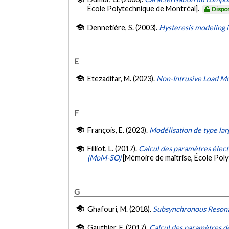
École Polytechnique de Montréal].
Dispo
Dennetière, S. (2003).
Hysteresis modeling
E
Etezadifar, M. (2023).
Non-Intrusive Load Mo
F
François, E. (2023).
Modélisation de type larg
Filliot, L. (2017).
Calcul des paramètres élect
(MoM-SO)
[Mémoire de maîtrise, École Pol
G
Ghafouri, M. (2018).
Subsynchronous Reson
Gauthier, F. (2017).
Calcul des paramètres d