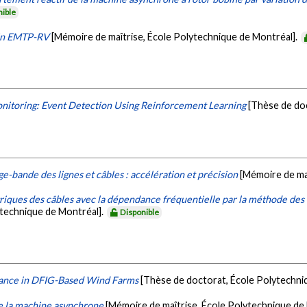
nible
 in EMTP-RV
[Mémoire de maîtrise, École Polytechnique de Montréal].
nitoring: Event Detection Using Reinforcement Learning
[Thèse de do
e-bande des lignes et câbles : accélération et précision
[Mémoire de ma
riques des câbles avec la dépendance fréquentielle par la méthode des
ytechnique de Montréal].
Disponible
ance in DFIG-Based Wind Farms
[Thèse de doctorat, École Polytechni
e la machine asynchrone
[Mémoire de maîtrise, École Polytechnique de