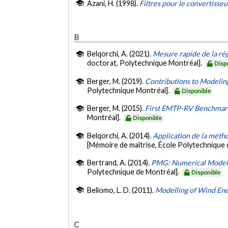
Azani, H. (1998).
Filtres pour le convertisse
B
Belqorchi, A. (2021).
Mesure rapide de la rép
doctorat, Polytechnique Montréal].
Disp
Berger, M. (2019).
Contributions to Modeling
Polytechnique Montréal].
Disponible
Berger, M. (2015).
First EMTP-RV Benchmark 
Montréal].
Disponible
Belqorchi, A. (2014).
Application de la métho
[Mémoire de maîtrise, École Polytechnique 
Bertrand, A. (2014).
PMG: Numerical Model o
Polytechnique de Montréal].
Disponible
Bellomo, L. D. (2011).
Modelling of Wind Ene
C