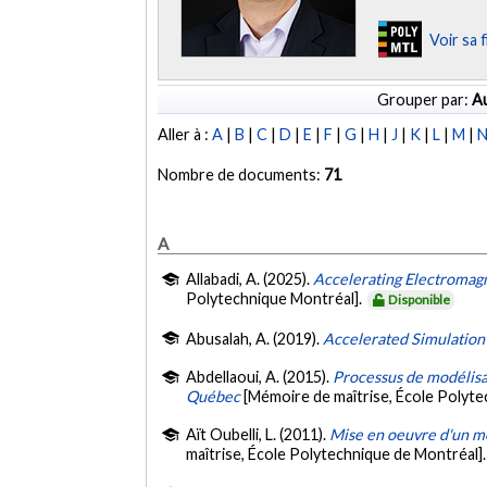
Voir sa 
Grouper par:
Au
Aller à :
A
|
B
|
C
|
D
|
E
|
F
|
G
|
H
|
J
|
K
|
L
|
M
|
Nombre de documents:
71
A
Allabadi, A. (2025).
Accelerating Electromagn
Polytechnique Montréal].
Disponible
Abusalah, A. (2019).
Accelerated Simulation
Abdellaoui, A. (2015).
Processus de modélisat
Québec
[Mémoire de maîtrise, École Polyt
Aït Oubelli, L. (2011).
Mise en oeuvre d'un m
maîtrise, École Polytechnique de Montréal]