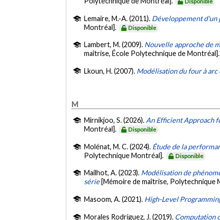
Polytechnique de Montréal].
Disponible
Lemaire, M.-A. (2011).
Développement d'un p
Montréal].
Disponible
Lambert, M. (2009).
Nouvelle approche de mo
maîtrise, École Polytechnique de Montréal]
Lkoun, H. (2007).
Modélisation du four à arc
M
Mirnikjoo, S. (2026).
An Efficient Approach f
Montréal].
Disponible
Molénat, M. C. (2024).
Étude de la performa
Polytechnique Montréal].
Disponible
Mailhot, A. (2023).
Modélisation de phénomèn
série
[Mémoire de maîtrise, Polytechnique 
Masoom, A. (2021).
High-Level Programming
Morales Rodríguez, J. (2019).
Computation o