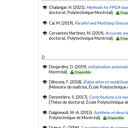
Chalangar, H. (2021).
Methods for FPGA-based 
doctorat, Polytechnique Montréal].
Disp
Cai, M. (2019).
Parallel and Multistep Simul
Cervantes Martinez, M. (2019).
Accurate and
doctorat, Polytechnique Montréal].
Disp
D
Desjardins, D. (2019).
Initialisation automat
Montréal].
Disponible
Diboune, F. (2018).
Élaboration et modélisa
[Mémoire de maîtrise, École Polytechnique 
Dennetière, S. (2017).
Contributions à la mo
[Thèse de doctorat, École Polytechnique d
Daigneault, M.-A. (2015).
Synthèse et descri
Polytechnique de Montréal].
Disponible
Dumur, G. (2006).
Caractérisation du compor