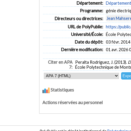
Département:
Département 
Programme:
génie électri
Jean Mahsere
Directeurs ou directrices:
URL de PolyPublie:
https://publi
Université/École:
École Polyte
Date du dépôt:
03 févr. 2014
Dernière modification:
01 avr. 2026 
Citer en APA
Peralta Rodriguez, J. (2013).
D
7:
École Polytechnique de Montr
Statistiques
Actions réservées au personnel