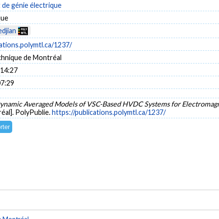
de génie électrique
que
djian
cations.polymtl.ca/1237/
chnique de Montréal
 14:27
07:29
ynamic Averaged Models of VSC-Based HVDC Systems for Electromagn
éal]. PolyPublie.
https://publications.polymtl.ca/1237/