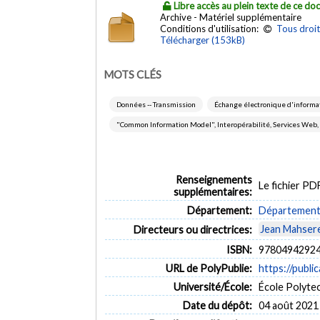
Libre accès au plein texte de ce d
Archive
- Matériel supplémentaire
Conditions d'utilisation:
Tous droit
Télécharger (153kB)
MOTS CLÉS
Données -- Transmission
Échange électronique d'informa
"Common Information Model", Interopérabilité, Services We
Renseignements
Le fichier P
supplémentaires:
Département:
Département 
Jean Mahsere
Directeurs ou directrices:
ISBN:
97804942924
URL de PolyPublie:
https://publi
Université/École:
École Polyte
Date du dépôt:
04 août 2021