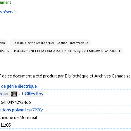
ocument
s réservés
tion
Réseaux électriques (Énergie) -- Gestion -- Informatique
b, XML, RDF, Plate-forme.NET, DOM, COM, AJAX, XMLHttpRequest, EMTP-RV, CEI61970-301
DF de ce document a été produit par Bibliothèque et Archives Canada 
de génie électrique
djian
et
Gilles Roy
64; 0494292466
cations.polymtl.ca/7938/
chnique de Montréal
 11:05