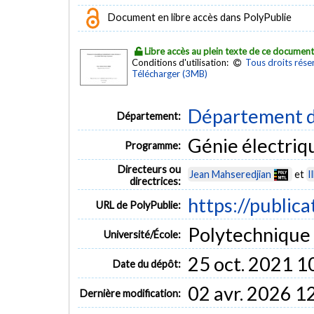
Document en libre accès dans PolyPublie
Libre accès au plein texte de ce documen
Conditions d'utilisation:
Tous droits rése
Télécharger (3MB)
Département d
Département:
Génie électriq
Programme:
Directeurs ou
Jean Mahseredjian
et
I
directrices:
https://public
URL de PolyPublie:
Polytechnique
Université/École:
25 oct. 2021 1
Date du dépôt:
02 avr. 2026 1
Dernière modification: