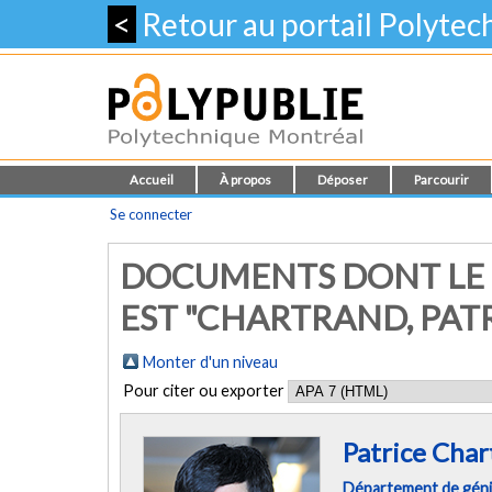
<
Retour au portail Polyte
Accueil
À propos
Déposer
Parcourir
Se connecter
DOCUMENTS DONT LE 
EST "CHARTRAND, PAT
Monter d'un niveau
Pour citer ou exporter
Patrice Cha
Département de géni