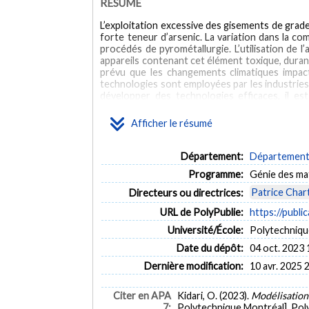
RÉSUMÉ
L’exploitation excessive des gisements de grad
forte teneur d’arsenic. La variation dans la c
procédés de pyrométallurgie. L’utilisation de 
appareils contenant cet élément toxique, durant 
prévu que les changements climatiques impacte
technologies sont employées par les industries 
développer des technologies efficaces, il e
généralement associés à l’arsenic. Dans ce pro
ses différentes interactions avec le soufre 
Afficher le résumé
modélisés avec le logiciel FactSageTM en uti
modéliser les phases liquides et le Compound 
optimisations sont effectuées pour la premiè
Département:
Département 
réévaluation des systèmes binaires Ag-As, Ag-
Programme:
Génie des ma
antérieurs. Les résultats de toutes les opti
l’intérieur des marges d’incertitudes expérimen
Patrice Char
Directeurs ou directrices:
Les résultats obtenus ont aussi démontré l’intérê
URL de PolyPublie:
https://publi
d’un modèle thermodynamique amélioré pour les 
Université/École:
Polytechniqu
ABSTRACT
Date du dépôt:
04 oct. 2023 
The excessive exploitation of high-grade depo
Dernière modification:
10 avr. 2025 
contents. This variation in composition causes
arsenic in the electronics industry also consti
these devices by incineration or even after the
Citer en APA
Kidari, O. (2023).
Modélisation
associated with its emission will only increas
7:
Polytechnique Montréal]. Pol