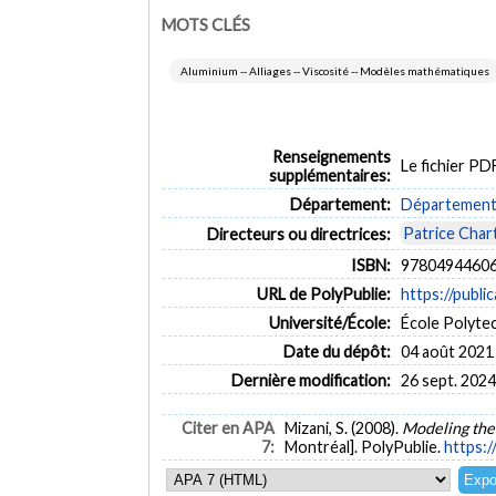
MOTS CLÉS
Aluminium -- Alliages -- Viscosité -- Modèles mathématiques
Renseignements
Le fichier P
supplémentaires:
Département:
Département 
Patrice Char
Directeurs ou directrices:
ISBN:
97804944606
URL de PolyPublie:
https://publi
Université/École:
École Polyte
Date du dépôt:
04 août 2021
Dernière modification:
26 sept. 2024
Citer en APA
Mizani, S. (2008).
Modeling the 
7:
Montréal]. PolyPublie.
https:/