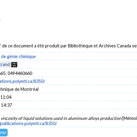
DF de ce document a été produit par Bibliothèque et Archives Canada 
de génie chimique
trand
65; 0494460660
cations.polymtl.ca/8350/
chnique de Montréal
 11:04
 14:37
viscosity of liquid solutions used in aluminum alloys production
[Mémoir
/publications.polymtl.ca/8350/