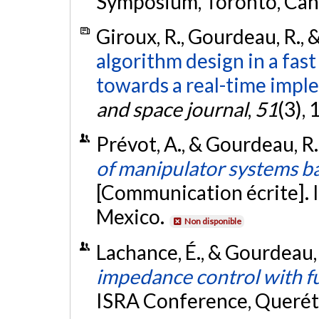
Symposium, Toronto, Ca
Giroux, R., Gourdeau, R., 
algorithm design in a fas
towards a real-time impl
and space journal
,
51
(3),
Prévot, A., & Gourdeau, R
of manipulator systems 
[Communication écrite]. 
Mexico.
Non disponible
Lachance, É., & Gourdeau,
impedance control with fu
ISRA Conference, Querét