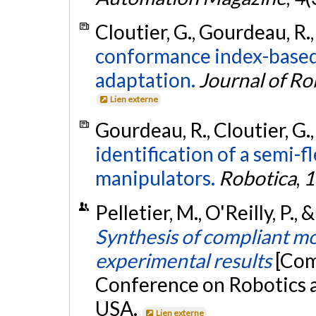
Cloutier, G., Gourdeau, R.
conformance index-based
adaptation.
Journal of Ro
Lien externe
Gourdeau, R., Cloutier, G.
identification of a semi-f
manipulators.
Robotica
,
1
Pelletier, M., O'Reilly, P.,
Synthesis of compliant m
experimental results
[Com
Conference on Robotics 
USA.
Lien externe