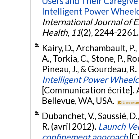
Users and Their Caregiver
Intelligent Power Wheelch
International Journal of 
Health
,
11
(2), 2244-2261
Kairy, D., Archambault, P., 
A., Torkia, C., Stone, P., Ro
Pineau, J., & Gourdeau, R.
Intelligent Power Wheelch
[Communication écrite].
Bellevue, WA, USA.
Lien exte
Dubanchet, V., Saussié, D.,
R. (avril 2012).
Launch Vehi
confinement approach
[C