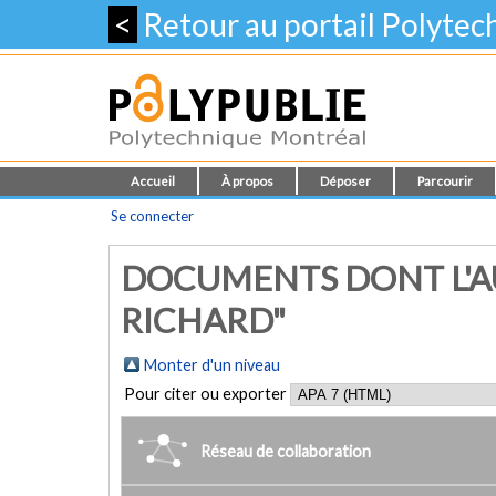
<
Retour au portail Polyte
Accueil
À propos
Déposer
Parcourir
Se connecter
DOCUMENTS DONT L'A
RICHARD"
Monter d'un niveau
Pour citer ou exporter
Réseau de collaboration