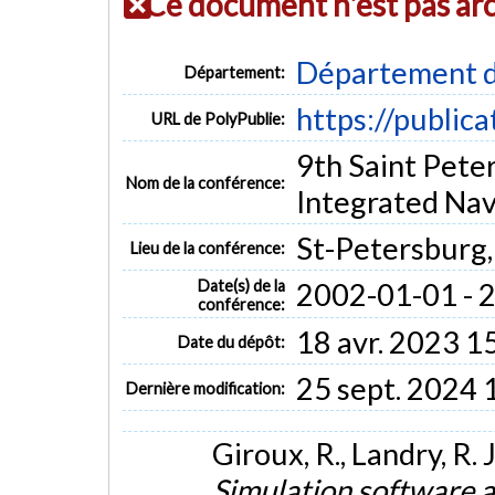
Ce document n'est pas ar
Département d
Département:
https://public
URL de PolyPublie:
9th Saint Pete
Nom de la conférence:
Integrated Nav
St-Petersburg,
Lieu de la conférence:
Date(s) de la
2002-01-01 - 
conférence:
18 avr. 2023 1
Date du dépôt:
25 sept. 2024 
Dernière modification:
Giroux, R., Landry, R. 
Simulation software 