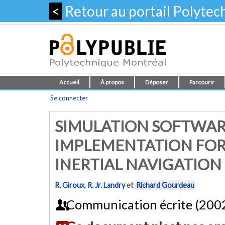
<
Retour au portail Polyte
Accueil
À propos
Déposer
Parcourir
Se connecter
SIMULATION SOFTWA
IMPLEMENTATION FOR
INERTIAL NAVIGATION
R. Giroux
,
R. Jr. Landry
et
Richard Gourdeau
Communication écrite (200