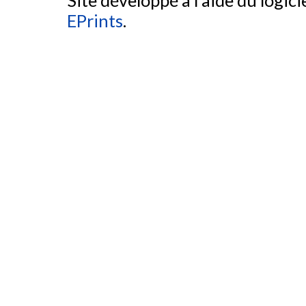
Site développé à l'aide du logicie
EPrints
.