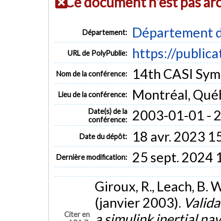
Ce document n'est pas ar
Département d
Département:
https://public
URL de PolyPublie:
14th CASI Sym
Nom de la conférence:
Montréal, Qué
Lieu de la conférence:
Date(s) de la
2003-01-01 - 
conférence:
18 avr. 2023 1
Date du dépôt:
25 sept. 2024 
Dernière modification:
Giroux, R., Leach, B. W
(janvier 2003).
Valida
Citer en
a simulink inertial na