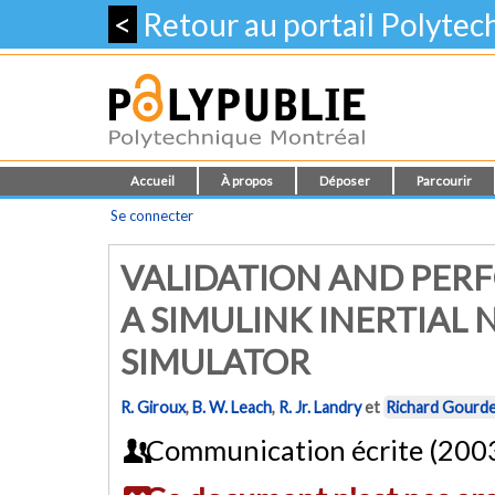
<
Retour au portail Polyte
Accueil
À propos
Déposer
Parcourir
Se connecter
VALIDATION AND PER
A SIMULINK INERTIAL
SIMULATOR
R. Giroux
,
B. W. Leach
,
R. Jr. Landry
et
Richard Gourd
Communication écrite (200