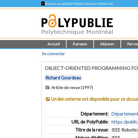
<
Retour au portail Polytechnique Montréal
Accueil
À propos
Déposer
Parcou
Se connecter
OBJECT-ORIENTED PROGRAMMING FO
Richard Gourdeau
Article de revue (1997)
Un lien externe est disponible pour ce doc
Département:
Département 
URL de PolyPublie:
https://publi
Titre de la revue:
IEEE Robotics
Maison d'édition:
IEEE