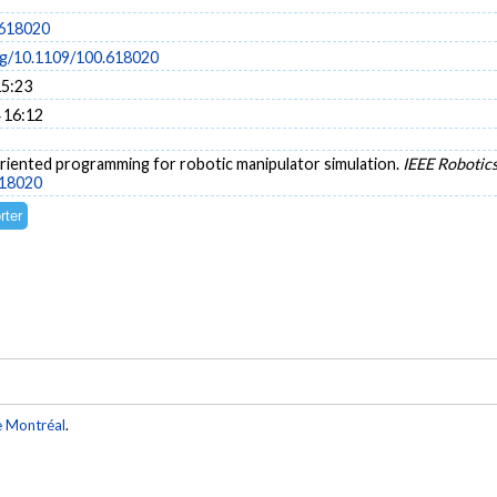
.618020
org/10.1109/100.618020
15:23
 16:12
oriented programming for robotic manipulator simulation.
IEEE Robotic
618020
e Montréal
.