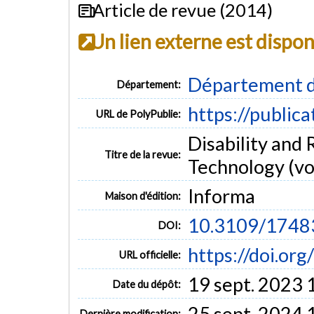
Article de revue (2014)
Un lien externe est dispo
Département d
Département:
https://public
URL de PolyPublie:
Disability and 
Titre de la revue:
Technology (vol
Informa
Maison d'édition:
10.3109/1748
DOI:
https://doi.o
URL officielle:
19 sept. 2023 
Date du dépôt:
25 sept. 2024 
Dernière modification: