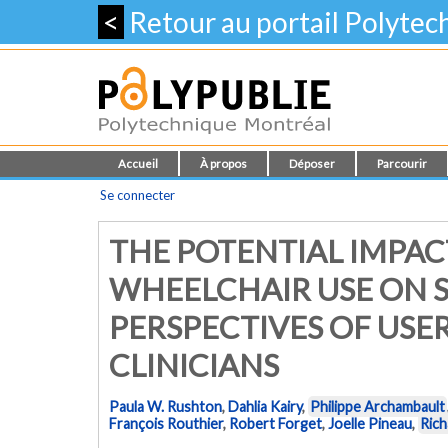
<
Retour au portail Polyte
Accueil
À propos
Déposer
Parcourir
Se connecter
THE POTENTIAL IMPAC
WHEELCHAIR USE ON S
PERSPECTIVES OF USE
CLINICIANS
Paula W. Rushton
,
Dahlia Kairy
,
Philippe Archambault
François Routhier
,
Robert Forget
,
Joelle Pineau
,
Ric