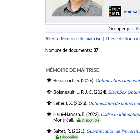
Voir sa 
Grouper par:
Au
Aller à :
Mémoire de maîtrise
|
Thèse de doctor
Nombre de documents:
37
MÉMOIRE DE MAÎTRISE
Benarroch, S. (2026).
Optimisation riemannie
Boisneault, L. P. J. C. (2024).
Blackbox Optimi
Lebeuf, X. (2023).
Optimisation de boîtes noi
Hallé-Hannan, E. (2022).
Cadre mathématique 
Montréal].
Disponible
Saltet, R. (2021).
Quantification de l'incerti
Disponible