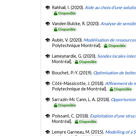
Rahhali, I. (2020).
Aide au choix d'une soluti
Disponible
Vanden Bulcke, R. (2020).
Analyse de sensibi
Disponible
Aubin, V. (2020).
Modélisation de ressources
Polytechnique Montréal].
Disponible
Lameynardie, G. (2020).
Sondes locales inte
Montréal].
Disponible
Bouchet, P.-Y. (2019).
Optimisation de boîtes
Côté-Massicotte, J. (2018).
Affinement de mo
Polytechnique de Montréal].
Disponible
Sarrazin-Mc Cann, L. A. (2018).
Opportunisme
Disponible
Poissant, C. (2018).
Exploitation d'une stru
Montréal].
Disponible
Lemyre Garneau, M. (2015).
Modelling of a 