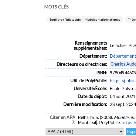
MOTS CLÉS
Équilibre (Philosophie) -- Modèles mathématiques
Théor
Renseignements
Le fichier P
supplémentaires:
Département:
Département 
Charles Aud
Directeurs ou directrices:
ISBN:
97804944609
URL de PolyPublie:
https://publi
Université/École:
École Polyte
Date du dépôt:
04 août 2021
Dernière modification:
28 sept. 2024
Citer en APA
Belhaiza, S. (2008).
Modélisatio
7:
Montréal]. PolyPublie.
https:/